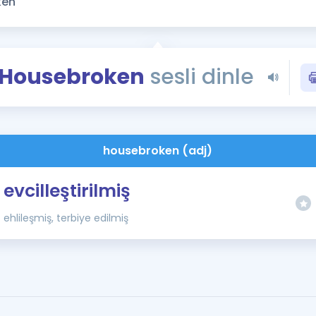
Kampanyalar
Eğitim ve Kitaplar
Blog
Housebroken
sesli dinle
YDS - YÖKDİL Tüm S
İngilizce Gram
İngilizce Gramer
housebroken (adj)
evcilleştirilmiş
ehlileşmiş, terbiye edilmiş