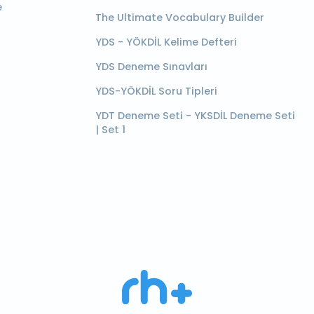
e
The Ultimate Vocabulary Builder
YDS - YÖKDİL Kelime Defteri
YDS Deneme Sınavları
YDS-YÖKDİL Soru Tipleri
YDT Deneme Seti - YKSDİL Deneme Seti
| Set 1