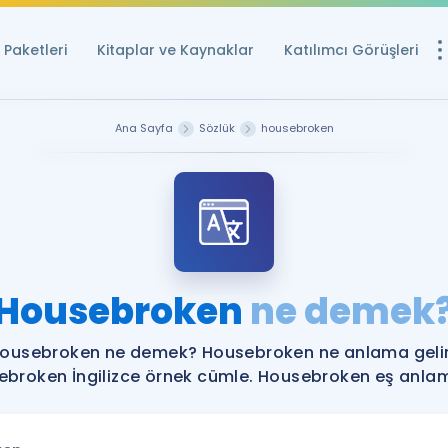
Paketleri
Kitaplar ve Kaynaklar
Katılımcı Görüşleri
Ücretsiz Kayna
Ana Sayfa
Sözlük
housebroken
YDS ve YÖKDİL içi
Sözlük
İngilizce Sınavları
Puan Hesapla
Housebroken
ne demek
YDS ve YÖKDİL P
Remz
Rehberlik Aracı
ousebroken ne demek? Housebroken ne anlama geli
YDS ve YÖKDİL'e H
broken İngilizce örnek cümle. Housebroken eş anlaml
ÖSYM Sınav Ta
Tüm ÖSYM Sınavl