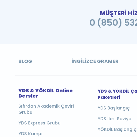
MÜŞTERİ Hİ
0 (850) 532
BLOG
İNGILIZCE GRAMER
YDS & YÖKDİL Online
YDS & YÖKDİL Ç
Dersler
Paketleri
Sıfırdan Akademik Çeviri
YDS Başlangıç
Grubu
YDS İleri Seviye
YDS Express Grubu
YÖKDİL Başlangıç
YDS Kampı