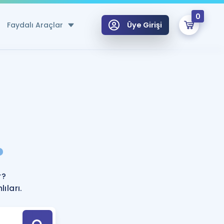
0
Faydalı Araçlar
Üye Girişi
klar
n Ücretsiz Kaynaklar
 için Özel Sözlük
Sepetin Şu An Boş.
ma
?
uan Hesaplama Aracı
i Hoca ile seni sınava hazırlayacak onlarca eğitim seni bekliyor!
Şifremi Hatırlamıyorum
GİRİŞ YAP
r?
azırlananlar için Öneriler
ıları.
kvimi
ÜYE DEĞİLİM
arı Tek Takvimde