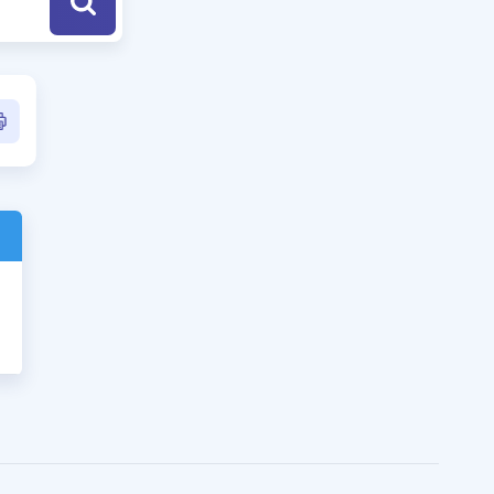
a Özel Fırsatlar
ınavlarla İlgili Haberler
er
 ve Konu Anlatımı