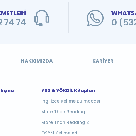
ZMETLERİ
WHATSA
 74 74
0 (53
HAKKIMIZDA
KARIYER
alışma
YDS & YÖKDİL Kitapları
İngilizce Kelime Bulmacası
More Than Reading 1
More Than Reading 2
ÖSYM Kelimeleri