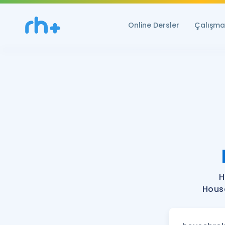
Online Dersler
Çalışma 
H
House