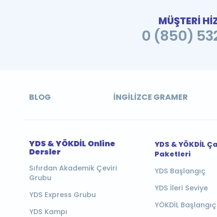
MÜŞTERİ Hİ
0 (850) 532
BLOG
İNGILIZCE GRAMER
YDS & YÖKDİL Online
YDS & YÖKDİL Ç
Dersler
Paketleri
Sıfırdan Akademik Çeviri
YDS Başlangıç
Grubu
YDS İleri Seviye
YDS Express Grubu
YÖKDİL Başlangıç
YDS Kampı