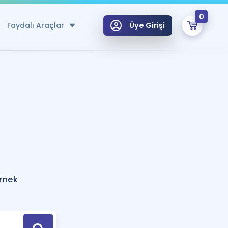
0
Faydalı Araçlar
Üye Girişi
klar
n Ücretsiz Kaynaklar
 için Özel Sözlük
Sepetin Şu An Boş.
ma
uan Hesaplama Aracı
i Hoca ile seni sınava hazırlayacak onlarca eğitim seni bekliyor!
Şifremi Hatırlamıyorum
GİRİŞ YAP
örnek
azırlananlar için Öneriler
kvimi
ÜYE DEĞİLİM
arı Tek Takvimde