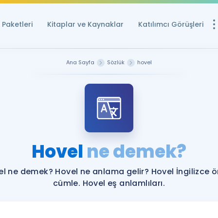
Paketleri
Kitaplar ve Kaynaklar
Katılımcı Görüşleri
Ücretsiz Kayna
Ana Sayfa
Sözlük
hovel
YDS ve YÖKDİL içi
Sözlük
İngilizce Sınavları
Puan Hesapla
Hovel
ne demek?
YDS ve YÖKDİL P
Remz
Rehberlik Aracı
l ne demek? Hovel ne anlama gelir? Hovel İngilizce 
YDS ve YÖKDİL'e H
cümle. Hovel eş anlamlıları.
ÖSYM Sınav Ta
Tüm ÖSYM Sınavl