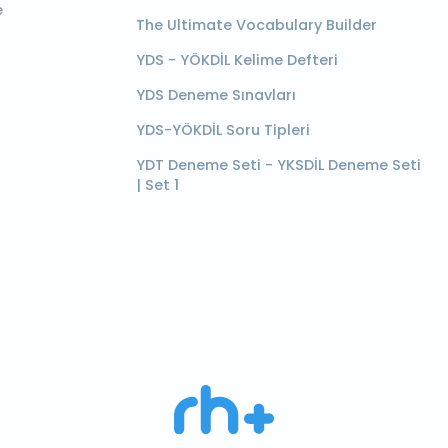
e
The Ultimate Vocabulary Builder
YDS - YÖKDİL Kelime Defteri
YDS Deneme Sınavları
YDS-YÖKDİL Soru Tipleri
YDT Deneme Seti - YKSDİL Deneme Seti
| Set 1