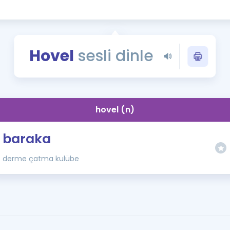
Kampanyalar
Eğitim ve Kitaplar
Blog
Hovel
sesli dinle
YDS - YÖKDİL Tüm S
İngilizce Gram
İngilizce Gramer
hovel (n)
baraka
derme çatma kulübe