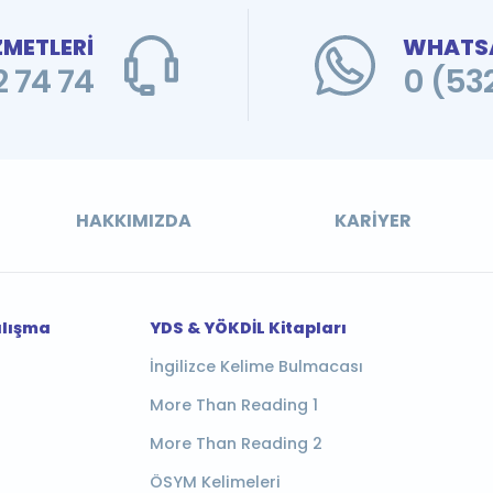
ZMETLERİ
WHATSA
 74 74
0 (53
HAKKIMIZDA
KARIYER
alışma
YDS & YÖKDİL Kitapları
İngilizce Kelime Bulmacası
More Than Reading 1
More Than Reading 2
ÖSYM Kelimeleri