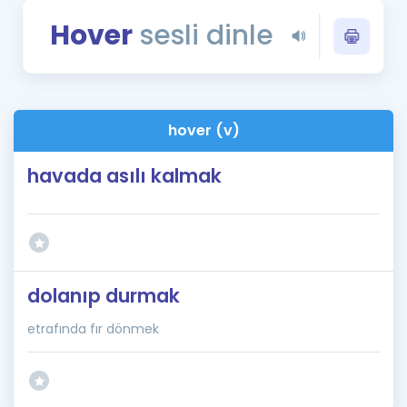
Puan Hesaplama
Hover
sesli dinle
Rehberlik Aracı
ÖSYM Sınav Takvimi
hover (v)
Kampanyalar
havada asılı kalmak
Blog
İngilizce Gramer
dolanıp durmak
etrafında fır dönmek