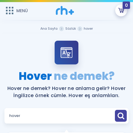
0
MENÜ
MENÜ
Üye Girişi
Ana Sayfa
Sözlük
hover
Online Dersler
Sepetin Şu An Boş.
Çalışma Paketleri
Remzi Hoca ile seni sınava hazırlayacak onlarca eğitim seni
bekliyor!
Kitaplar ve Kaynaklar
GİRİŞ YAP
Hover
ne demek?
Katılımcı Görüşleri
Şifremi Hatırlamıyorum
Hover ne demek? Hover ne anlama gelir? Hover
İngilizce örnek cümle. Hover eş anlamlıları.
ÜYE DEĞİLİM
Faydalı Araçlar
Ücretsiz Kaynaklar
Blog
İngilizce Gramer
Hakkımızda
Kariyer
Sözlük
Soru & Cevap
İletişim