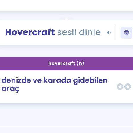
Kampanyalar
Eğitim ve Kitaplar
Blog
Hovercraft
sesli dinle
YDS - YÖKDİL Tüm S
İngilizce Gram
İngilizce Gramer
hovercraft (n)
denizde ve karada gidebilen
araç