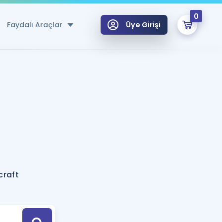
0
Faydalı Araçlar
Üye Girişi
klar
n Ücretsiz Kaynaklar
 için Özel Sözlük
Sepetin Şu An Boş.
ma
uan Hesaplama Aracı
i Hoca ile seni sınava hazırlayacak onlarca eğitim seni bekliyor!
Şifremi Hatırlamıyorum
GİRİŞ YAP
craft
azırlananlar için Öneriler
kvimi
ÜYE DEĞİLİM
arı Tek Takvimde