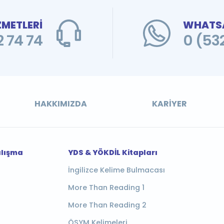
ZMETLERİ
WHATSA
 74 74
0 (53
HAKKIMIZDA
KARIYER
alışma
YDS & YÖKDİL Kitapları
İngilizce Kelime Bulmacası
More Than Reading 1
More Than Reading 2
ÖSYM Kelimeleri