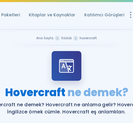
Paketleri
Kitaplar ve Kaynaklar
Katılımcı Görüşleri
Ücretsiz Kayna
Ana Sayfa
Sözlük
hovercraft
YDS ve YÖKDİL içi
Sözlük
İngilizce Sınavları
Puan Hesapla
Hovercraft
ne demek?
YDS ve YÖKDİL P
Remz
Rehberlik Aracı
rcraft ne demek? Hovercraft ne anlama gelir? Hover
YDS ve YÖKDİL'e H
İngilizce örnek cümle. Hovercraft eş anlamlıları.
ÖSYM Sınav Ta
Tüm ÖSYM Sınavl