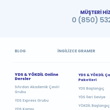
MÜŞTERİ Hİ
0 (850) 532
BLOG
İNGILIZCE GRAMER
YDS & YÖKDİL Online
YDS & YÖKDİL Ç
Dersler
Paketleri
Sıfırdan Akademik Çeviri
YDS Başlangıç
Grubu
YDS İleri Seviye
YDS Express Grubu
YÖKDİL Başlangıç
YDS Kampı