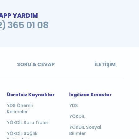
PP YARDIM
2) 365 01 08
SORU & CEVAP
İLETIŞIM
Ücretsiz Kaynaklar
İngilizce Sınavlar
YDS Önemli
YDS
Kelimeler
YÖKDİL
YÖKDİL Soru Tipleri
YÖKDİL Sosyal
YÖKDİL Sağlık
Bilimler