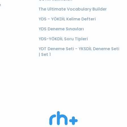
e
The Ultimate Vocabulary Builder
YDS - YÖKDİL Kelime Defteri
YDS Deneme Sınavları
YDS-YÖKDİL Soru Tipleri
YDT Deneme Seti - YKSDİL Deneme Seti
| Set 1