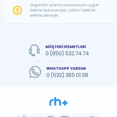
Puan Hesaplama
Üzgünüm arama sonucunuza uygun
kelime bulunamadı. Lütfen farklı bir
kelime deneyin.
Rehberlik Aracı
ÖSYM Sınav Takvimi
Kampanyalar
MÜŞTERİ HİZMETLERİ
Blog
0 (850) 532 74 74
İngilizce Gramer
WHATSAPP YARDIM
0 (532) 365 01 08