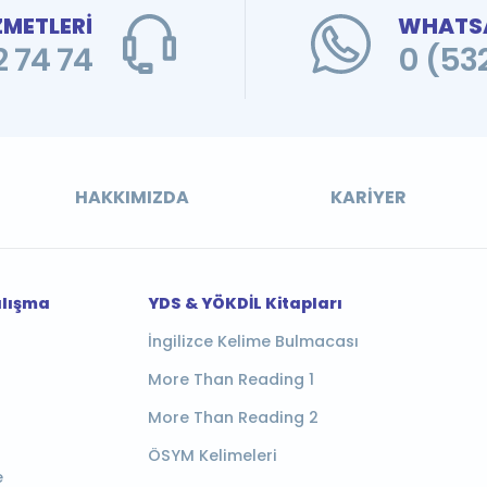
ZMETLERİ
WHATSA
 74 74
0 (53
HAKKIMIZDA
KARIYER
alışma
YDS & YÖKDİL Kitapları
İngilizce Kelime Bulmacası
More Than Reading 1
More Than Reading 2
ÖSYM Kelimeleri
e