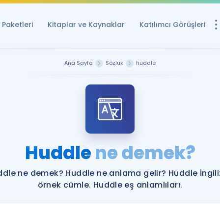
Paketleri
Kitaplar ve Kaynaklar
Katılımcı Görüşleri
Ücretsiz Kayna
Ana Sayfa
Sözlük
huddle
YDS ve YÖKDİL içi
Sözlük
İngilizce Sınavları
Puan Hesapla
Huddle
ne demek?
YDS ve YÖKDİL P
Remz
Rehberlik Aracı
dle ne demek? Huddle ne anlama gelir? Huddle İngil
YDS ve YÖKDİL'e H
örnek cümle. Huddle eş anlamlıları.
ÖSYM Sınav Ta
Tüm ÖSYM Sınavl