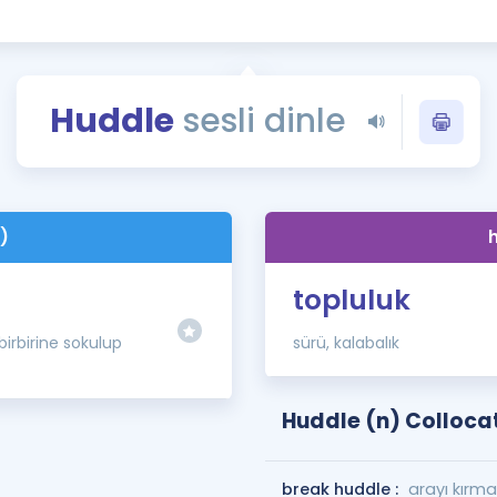
Kampanyalar
Eğitim ve Kitaplar
Blog
Huddle
sesli dinle
YDS - YÖKDİL Tüm S
İngilizce Gram
İngilizce Gramer
)
topluluk
irbirine sokulup
sürü, kalabalık
Huddle (n) Colloca
break huddle :
arayı kırm