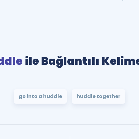
ddle
ile Bağlantılı Kelim
go into a huddle
huddle together