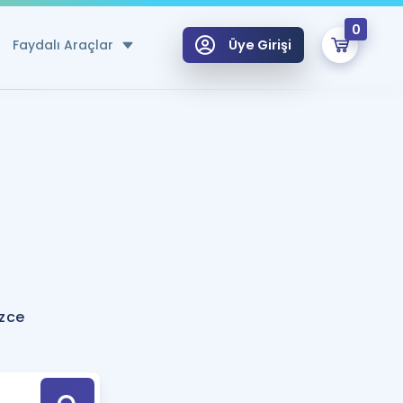
0
Faydalı Araçlar
Üye Girişi
klar
n Ücretsiz Kaynaklar
 için Özel Sözlük
Sepetin Şu An Boş.
ma
uan Hesaplama Aracı
i Hoca ile seni sınava hazırlayacak onlarca eğitim seni bekliyor!
Şifremi Hatırlamıyorum
GİRİŞ YAP
izce
azırlananlar için Öneriler
kvimi
ÜYE DEĞİLİM
arı Tek Takvimde