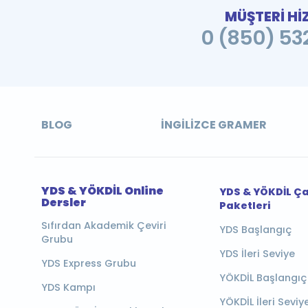
MÜŞTERİ Hİ
0 (850) 532
BLOG
İNGILIZCE GRAMER
YDS & YÖKDİL Online
YDS & YÖKDİL Ç
Dersler
Paketleri
Sıfırdan Akademik Çeviri
YDS Başlangıç
Grubu
YDS İleri Seviye
YDS Express Grubu
YÖKDİL Başlangıç
YDS Kampı
YÖKDİL İleri Seviy