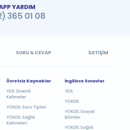
PP YARDIM
2) 365 01 08
SORU & CEVAP
İLETIŞIM
Ücretsiz Kaynaklar
İngilizce Sınavlar
YDS Önemli
YDS
Kelimeler
YÖKDİL
YÖKDİL Soru Tipleri
YÖKDİL Sosyal
YÖKDİL Sağlık
Bilimler
Kelimeleri
YÖKDİL Sağlık