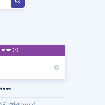
a Özel Fırsatlar
ınavlarla İlgili Haberler
er
 ve Konu Anlatımı
huddle (n)
tions
ak (Amerikan futbolu)