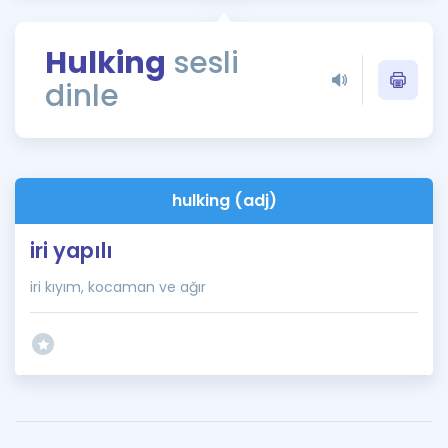
Puan Hesaplama
Hulking
sesli
Rehberlik Aracı
dinle
ÖSYM Sınav Takvimi
Kampanyalar
Blog
hulking (adj)
İngilizce Gramer
iri yapılı
iri kıyım, kocaman ve ağır