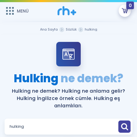
0
MENÜ
MENÜ
Üye Girişi
Ana Sayfa
Sözlük
hulking
Online Dersler
Sepetin Şu An Boş.
Çalışma Paketleri
Remzi Hoca ile seni sınava hazırlayacak onlarca eğitim seni
bekliyor!
Kitaplar ve Kaynaklar
GİRİŞ YAP
Hulking
ne demek?
Katılımcı Görüşleri
Şifremi Hatırlamıyorum
Hulking ne demek? Hulking ne anlama gelir?
Hulking İngilizce örnek cümle. Hulking eş
ÜYE DEĞİLİM
Faydalı Araçlar
anlamlıları.
Ücretsiz Kaynaklar
Blog
İngilizce Gramer
Hakkımızda
Kariyer
Sözlük
Soru & Cevap
İletişim