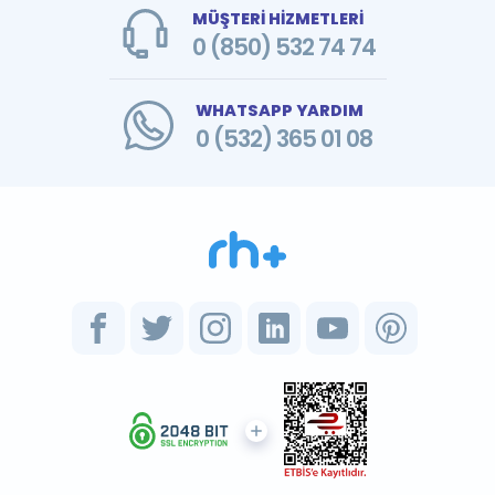
MÜŞTERİ HİZMETLERİ
0 (850) 532 74 74
WHATSAPP YARDIM
0 (532) 365 01 08