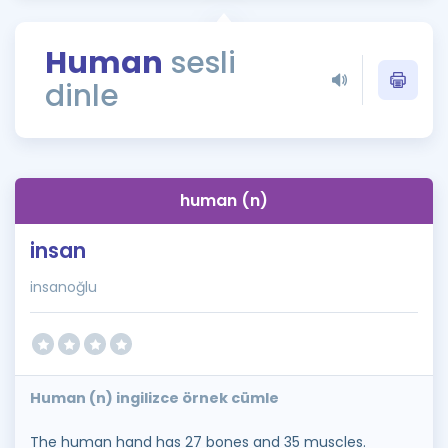
Puan Hesaplama
Human
sesli
Rehberlik Aracı
dinle
ÖSYM Sınav Takvimi
Kampanyalar
Blog
human (n)
İngilizce Gramer
insan
insanoğlu
Human (n) ingilizce örnek cümle
The human hand has 27 bones and 35 muscles.