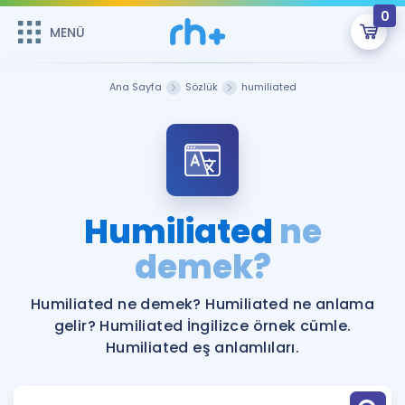
0
MENÜ
MENÜ
Üye Girişi
Ana Sayfa
Sözlük
humiliated
Online Dersler
Sepetin Şu An Boş.
Çalışma Paketleri
Remzi Hoca ile seni sınava hazırlayacak onlarca eğitim seni
bekliyor!
Kitaplar ve Kaynaklar
GİRİŞ YAP
Humiliated
ne
Katılımcı Görüşleri
demek?
Şifremi Hatırlamıyorum
ÜYE DEĞİLİM
Faydalı Araçlar
Humiliated ne demek? Humiliated ne anlama
gelir? Humiliated İngilizce örnek cümle.
Ücretsiz Kaynaklar
Blog
İngilizce Gramer
Humiliated eş anlamlıları.
Hakkımızda
Kariyer
Sözlük
Soru & Cevap
İletişim