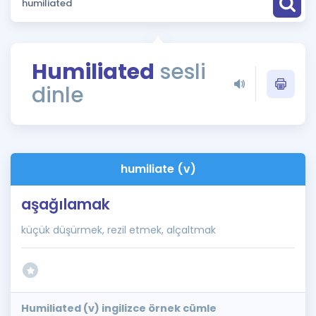
Puan Hesaplama
Rehberlik Aracı
Humiliated
sesli
ÖSYM Sınav Takvimi
dinle
Kampanyalar
Blog
humiliate (v)
İngilizce Gramer
aşağılamak
küçük düşürmek, rezil etmek, alçaltmak
Humiliated (v) ingilizce örnek cümle