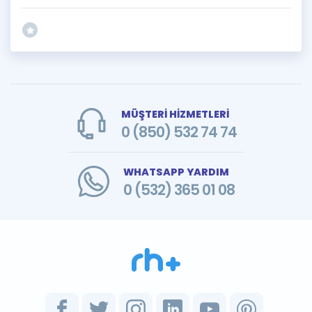
MÜŞTERİ HİZMETLERİ
0 (850) 532 74 74
WHATSAPP YARDIM
0 (532) 365 01 08