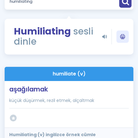
Puan Hesaplama
Rehberlik Aracı
Humiliating
sesli
ÖSYM Sınav Takvimi
dinle
Kampanyalar
Blog
humiliate (v)
İngilizce Gramer
aşağılamak
küçük düşürmek, rezil etmek, alçaltmak
Humiliating (v) ingilizce örnek cümle