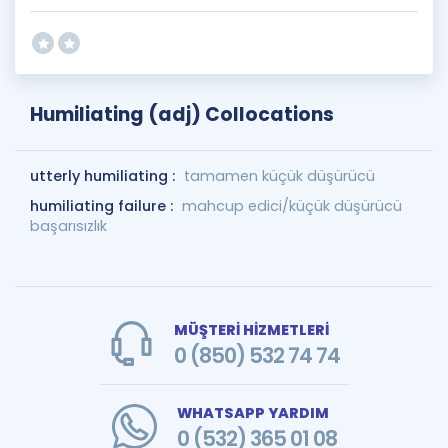
Humiliating (adj) Collocations
utterly humiliating :
tamamen küçük düşürücü
humiliating failure :
mahcup edici/küçük düşürücü
başarısızlık
MÜŞTERİ HİZMETLERİ
0 (850) 532 74 74
WHATSAPP YARDIM
0 (532) 365 01 08