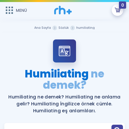
0
MENÜ
MENÜ
Üye Girişi
Ana Sayfa
Sözlük
humiliating
Online Dersler
Sepetin Şu An Boş.
Çalışma Paketleri
Remzi Hoca ile seni sınava hazırlayacak onlarca eğitim seni
bekliyor!
Kitaplar ve Kaynaklar
GİRİŞ YAP
Humiliating
ne
Katılımcı Görüşleri
demek?
Şifremi Hatırlamıyorum
ÜYE DEĞİLİM
Faydalı Araçlar
Humiliating ne demek? Humiliating ne anlama
gelir? Humiliating İngilizce örnek cümle.
Ücretsiz Kaynaklar
Blog
İngilizce Gramer
Humiliating eş anlamlıları.
Hakkımızda
Kariyer
Sözlük
Soru & Cevap
İletişim