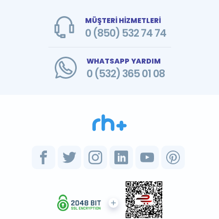
MÜŞTERİ HİZMETLERİ
0 (850) 532 74 74
WHATSAPP YARDIM
0 (532) 365 01 08