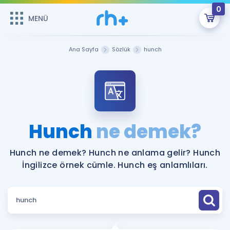
0
MENÜ
MENÜ
Üye Girişi
Ana Sayfa
Sözlük
hunch
Online Dersler
Sepetin Şu An Boş.
Çalışma Paketleri
Remzi Hoca ile seni sınava hazırlayacak onlarca eğitim seni
bekliyor!
Kitaplar ve Kaynaklar
GİRİŞ YAP
Hunch
ne demek?
Katılımcı Görüşleri
Şifremi Hatırlamıyorum
Hunch ne demek? Hunch ne anlama gelir? Hunch
İngilizce örnek cümle. Hunch eş anlamlıları.
ÜYE DEĞİLİM
Faydalı Araçlar
Ücretsiz Kaynaklar
Blog
İngilizce Gramer
Hakkımızda
Kariyer
Sözlük
Soru & Cevap
İletişim