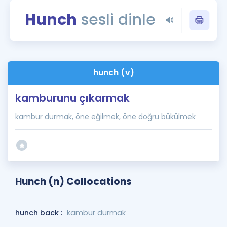
Puan Hesaplama
Hunch
sesli dinle
Rehberlik Aracı
ÖSYM Sınav Takvimi
hunch (v)
Kampanyalar
kamburunu çıkarmak
Blog
kambur durmak, öne eğilmek, öne doğru bükülmek
İngilizce Gramer
Hunch (n) Collocations
hunch back :
kambur durmak