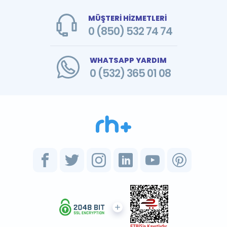
MÜŞTERİ HİZMETLERİ
0 (850) 532 74 74
WHATSAPP YARDIM
0 (532) 365 01 08