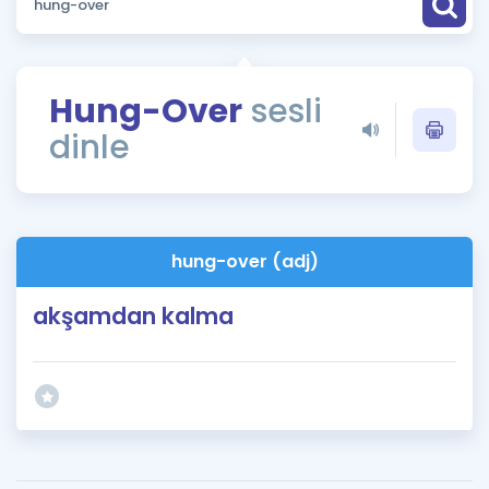
Puan Hesaplama
Rehberlik Aracı
Hung-Over
sesli
ÖSYM Sınav Takvimi
dinle
Kampanyalar
Blog
hung-over (adj)
İngilizce Gramer
akşamdan kalma