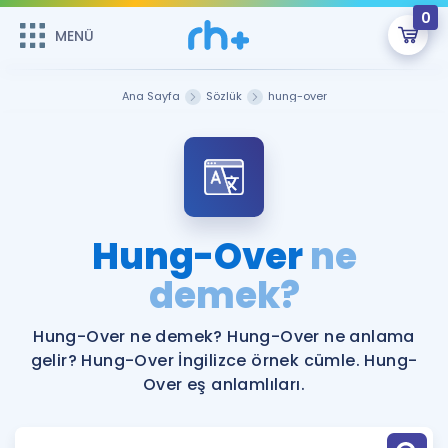
0
MENÜ
MENÜ
Üye Girişi
Ana Sayfa
Sözlük
hung-over
Online Dersler
Sepetin Şu An Boş.
Çalışma Paketleri
Remzi Hoca ile seni sınava hazırlayacak onlarca eğitim seni
bekliyor!
Kitaplar ve Kaynaklar
GİRİŞ YAP
Hung-Over
ne
Katılımcı Görüşleri
demek?
Şifremi Hatırlamıyorum
ÜYE DEĞİLİM
Faydalı Araçlar
Hung-Over ne demek? Hung-Over ne anlama
gelir? Hung-Over İngilizce örnek cümle. Hung-
Ücretsiz Kaynaklar
Blog
İngilizce Gramer
Over eş anlamlıları.
Hakkımızda
Kariyer
Sözlük
Soru & Cevap
İletişim