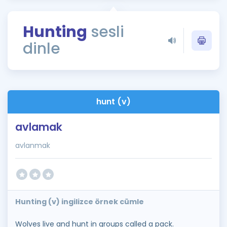
Puan Hesaplama
Hunting
sesli
Rehberlik Aracı
dinle
ÖSYM Sınav Takvimi
Kampanyalar
Blog
hunt (v)
İngilizce Gramer
avlamak
avlanmak
Hunting (v) ingilizce örnek cümle
Wolves live and hunt in groups called a pack.