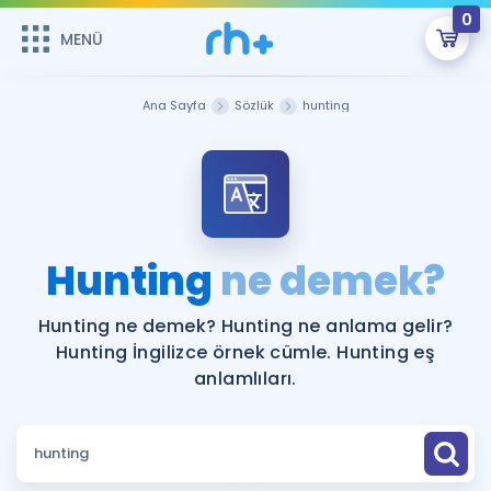
0
MENÜ
MENÜ
Üye Girişi
Ana Sayfa
Sözlük
hunting
Online Dersler
Sepetin Şu An Boş.
Çalışma Paketleri
Remzi Hoca ile seni sınava hazırlayacak onlarca eğitim seni
bekliyor!
Kitaplar ve Kaynaklar
GİRİŞ YAP
Hunting
ne demek?
Katılımcı Görüşleri
Şifremi Hatırlamıyorum
Hunting ne demek? Hunting ne anlama gelir?
Hunting İngilizce örnek cümle. Hunting eş
ÜYE DEĞİLİM
Faydalı Araçlar
anlamlıları.
Ücretsiz Kaynaklar
Blog
İngilizce Gramer
Hakkımızda
Kariyer
Sözlük
Soru & Cevap
İletişim