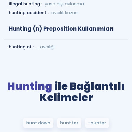
illegal hunting :
yasa dışı avlanma
hunting accident :
avcılık kazası
Hunting (n) Preposition Kullanımları
hunting of :
... avcılığı
Hunting
ile Bağlantılı
Kelimeler
hunt down
hunt for
-hunter