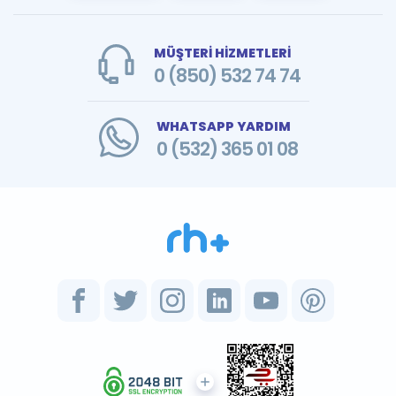
MÜŞTERİ HİZMETLERİ
0 (850) 532 74 74
WHATSAPP YARDIM
0 (532) 365 01 08