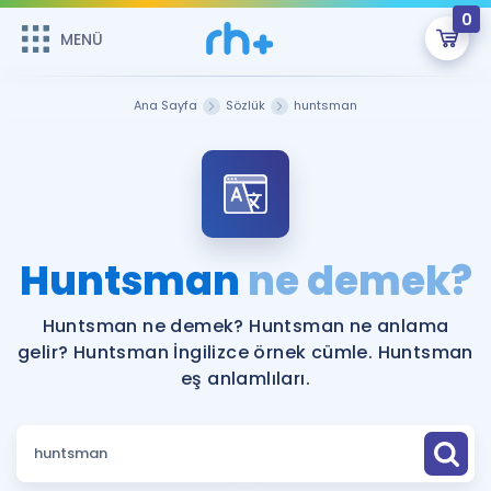
0
MENÜ
MENÜ
Üye Girişi
Ana Sayfa
Sözlük
huntsman
Online Dersler
Sepetin Şu An Boş.
Çalışma Paketleri
Remzi Hoca ile seni sınava hazırlayacak onlarca eğitim seni
bekliyor!
Kitaplar ve Kaynaklar
GİRİŞ YAP
Huntsman
ne demek?
Katılımcı Görüşleri
Şifremi Hatırlamıyorum
Huntsman ne demek? Huntsman ne anlama
gelir? Huntsman İngilizce örnek cümle. Huntsman
ÜYE DEĞİLİM
Faydalı Araçlar
eş anlamlıları.
Ücretsiz Kaynaklar
Blog
İngilizce Gramer
Hakkımızda
Kariyer
Sözlük
Soru & Cevap
İletişim