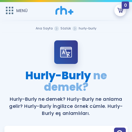
0
MENÜ
MENÜ
Üye Girişi
Ana Sayfa
Sözlük
hurly-burly
Online Dersler
Sepetin Şu An Boş.
Çalışma Paketleri
Remzi Hoca ile seni sınava hazırlayacak onlarca eğitim seni
bekliyor!
Kitaplar ve Kaynaklar
GİRİŞ YAP
Hurly-Burly
ne
Katılımcı Görüşleri
demek?
Şifremi Hatırlamıyorum
ÜYE DEĞİLİM
Faydalı Araçlar
Hurly-Burly ne demek? Hurly-Burly ne anlama
gelir? Hurly-Burly İngilizce örnek cümle. Hurly-
Ücretsiz Kaynaklar
Blog
İngilizce Gramer
Burly eş anlamlıları.
Hakkımızda
Kariyer
Sözlük
Soru & Cevap
İletişim