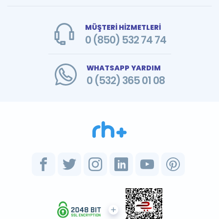
MÜŞTERİ HİZMETLERİ
0 (850) 532 74 74
WHATSAPP YARDIM
0 (532) 365 01 08