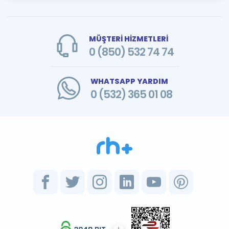
MÜŞTERİ HİZMETLERİ
0 (850) 532 74 74
WHATSAPP YARDIM
0 (532) 365 01 08