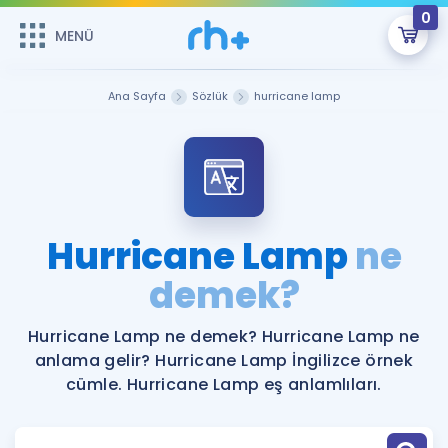
0
MENÜ
MENÜ
Üye Girişi
Ana Sayfa
Sözlük
hurricane lamp
Online Dersler
Sepetin Şu An Boş.
Çalışma Paketleri
Remzi Hoca ile seni sınava hazırlayacak onlarca eğitim seni
bekliyor!
Kitaplar ve Kaynaklar
GİRİŞ YAP
Hurricane Lamp
ne
Katılımcı Görüşleri
demek?
Şifremi Hatırlamıyorum
ÜYE DEĞİLİM
Faydalı Araçlar
Hurricane Lamp ne demek? Hurricane Lamp ne
anlama gelir? Hurricane Lamp İngilizce örnek
Ücretsiz Kaynaklar
Blog
İngilizce Gramer
cümle. Hurricane Lamp eş anlamlıları.
Hakkımızda
Kariyer
Sözlük
Soru & Cevap
İletişim