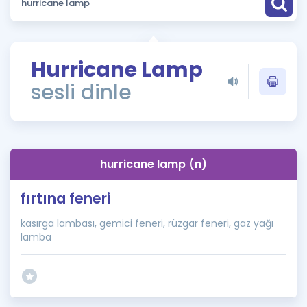
Puan Hesaplama
Rehberlik Aracı
Hurricane Lamp
ÖSYM Sınav Takvimi
sesli dinle
Kampanyalar
Blog
hurricane lamp (n)
İngilizce Gramer
fırtına feneri
kasırga lambası, gemici feneri, rüzgar feneri, gaz yağı
lamba