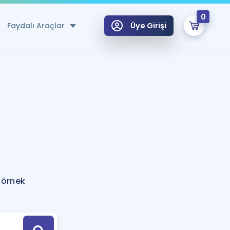
0
Faydalı Araçlar
Üye Girişi
klar
n Ücretsiz Kaynaklar
 için Özel Sözlük
Sepetin Şu An Boş.
ma
uan Hesaplama Aracı
i Hoca ile seni sınava hazırlayacak onlarca eğitim seni bekliyor!
Şifremi Hatırlamıyorum
GİRİŞ YAP
 örnek
azırlananlar için Öneriler
kvimi
ÜYE DEĞİLİM
arı Tek Takvimde