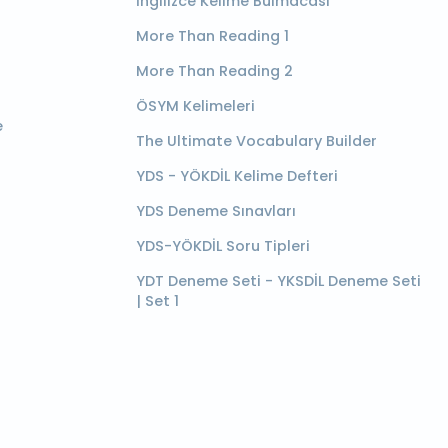
İngilizce Kelime Bulmacası
More Than Reading 1
More Than Reading 2
ÖSYM Kelimeleri
e
The Ultimate Vocabulary Builder
YDS - YÖKDİL Kelime Defteri
YDS Deneme Sınavları
YDS-YÖKDİL Soru Tipleri
YDT Deneme Seti - YKSDİL Deneme Seti
| Set 1