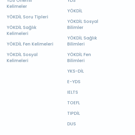
YDS Önemli
YDS
Kelimeler
YÖKDİL
YÖKDİL Soru Tipleri
YÖKDİL Sosyal
YÖKDİL Sağlık
Bilimler
Kelimeleri
YÖKDİL Sağlık
YÖKDİL Fen Kelimeleri
Bilimleri
YÖKDİL Sosyal
YÖKDİL Fen
Kelimeleri
Bilimleri
YKS-DİL
E-YDS
IELTS
TOEFL
TIPDİL
DUS