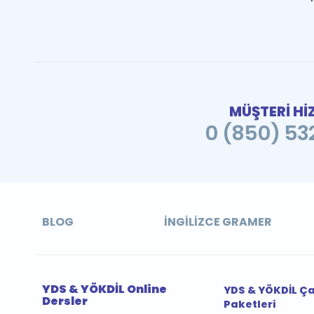
MÜŞTERİ Hİ
0 (850) 532
BLOG
İNGILIZCE GRAMER
YDS & YÖKDİL Online
YDS & YÖKDİL Ç
Dersler
Paketleri