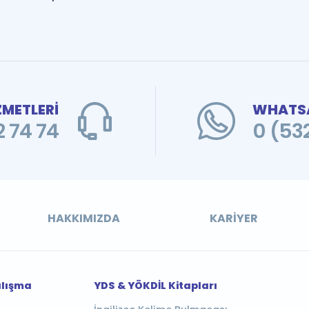
ZMETLERİ
WHATSA
 74 74
0 (53
HAKKIMIZDA
KARIYER
alışma
YDS & YÖKDİL Kitapları