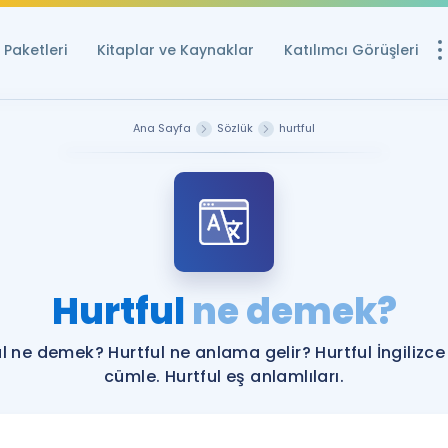
Paketleri
Kitaplar ve Kaynaklar
Katılımcı Görüşleri
Ücretsiz Kayna
Ana Sayfa
Sözlük
hurtful
YDS ve YÖKDİL içi
Sözlük
İngilizce Sınavları
Puan Hesapla
Hurtful
ne demek?
YDS ve YÖKDİL P
Remz
Rehberlik Aracı
ul ne demek? Hurtful ne anlama gelir? Hurtful İngilizce
YDS ve YÖKDİL'e H
cümle. Hurtful eş anlamlıları.
ÖSYM Sınav Ta
Tüm ÖSYM Sınavl