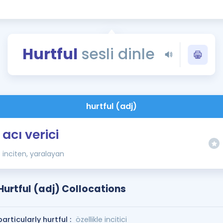
Kampanyalar
Eğitim ve Kitaplar
Blog
Hurtful
sesli dinle
YDS - YÖKDİL Tüm S
İngilizce Gram
İngilizce Gramer
hurtful (adj)
acı verici
inciten, yaralayan
Hurtful (adj) Collocations
particularly hurtful :
özellikle incitici