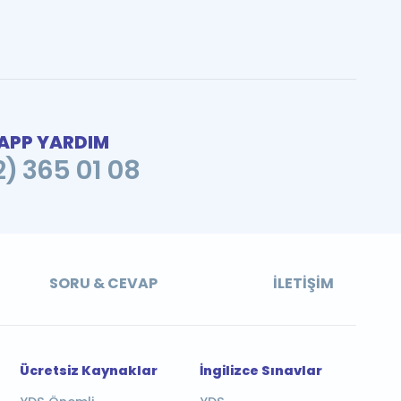
PP YARDIM
2) 365 01 08
SORU & CEVAP
İLETIŞIM
Ücretsiz Kaynaklar
İngilizce Sınavlar