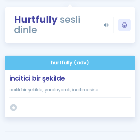
Puan Hesaplama
Hurtfully
sesli
Rehberlik Aracı
dinle
ÖSYM Sınav Takvimi
Kampanyalar
Blog
hurtfully (adv)
İngilizce Gramer
incitici bir şekilde
acıklı bir şekilde, yaralayarak, incitircesine