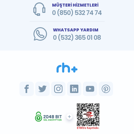
MÜŞTERİ HİZMETLERİ
0 (850) 532 74 74
WHATSAPP YARDIM
0 (532) 365 01 08