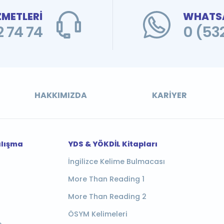
ZMETLERİ
WHATSA
 74 74
0 (53
HAKKIMIZDA
KARIYER
alışma
YDS & YÖKDİL Kitapları
İngilizce Kelime Bulmacası
More Than Reading 1
More Than Reading 2
ÖSYM Kelimeleri