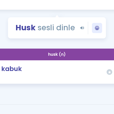
Kampanyalar
Eğitim ve Kitaplar
Blog
Husk
sesli dinle
YDS - YÖKDİL Tüm S
İngilizce Gram
İngilizce Gramer
husk (n)
kabuk