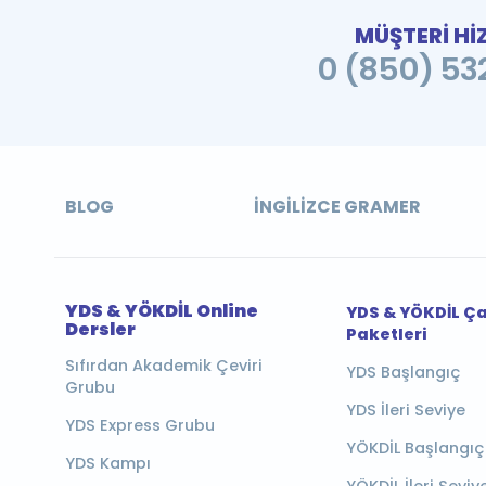
MÜŞTERİ Hİ
0 (850) 532
BLOG
İNGILIZCE GRAMER
YDS & YÖKDİL Online
YDS & YÖKDİL Ç
Dersler
Paketleri
Sıfırdan Akademik Çeviri
YDS Başlangıç
Grubu
YDS İleri Seviye
YDS Express Grubu
YÖKDİL Başlangıç
YDS Kampı