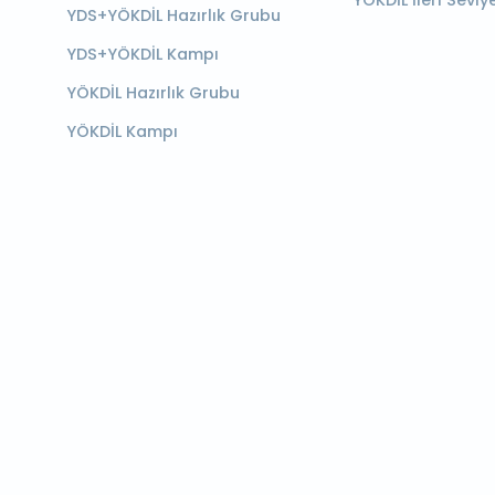
YÖKDİL İleri Seviy
YDS+YÖKDİL Hazırlık Grubu
YDS+YÖKDİL Kampı
YÖKDİL Hazırlık Grubu
YÖKDİL Kampı