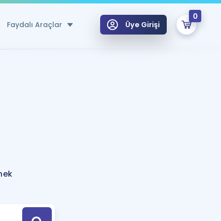
0
Faydalı Araçlar
Üye Girişi
klar
n Ücretsiz Kaynaklar
 için Özel Sözlük
Sepetin Şu An Boş.
ma
uan Hesaplama Aracı
i Hoca ile seni sınava hazırlayacak onlarca eğitim seni bekliyor!
Şifremi Hatırlamıyorum
GİRİŞ YAP
nek
azırlananlar için Öneriler
kvimi
ÜYE DEĞİLİM
arı Tek Takvimde