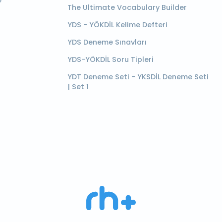
e
The Ultimate Vocabulary Builder
YDS - YÖKDİL Kelime Defteri
YDS Deneme Sınavları
YDS-YÖKDİL Soru Tipleri
YDT Deneme Seti - YKSDİL Deneme Seti
| Set 1