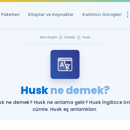
Paketleri
Kitaplar ve Kaynaklar
Katılımcı Görüşleri
Ücretsiz Kayna
Ana Sayfa
Sözlük
husk
YDS ve YÖKDİL içi
Sözlük
İngilizce Sınavları
Puan Hesapla
Husk
ne demek?
YDS ve YÖKDİL P
Remz
Rehberlik Aracı
sk ne demek? Husk ne anlama gelir? Husk İngilizce ör
YDS ve YÖKDİL'e H
cümle. Husk eş anlamlıları.
ÖSYM Sınav Ta
Tüm ÖSYM Sınavl