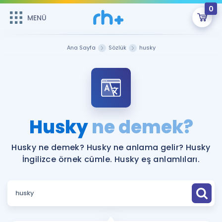
0
MENÜ
MENÜ
Üye Girişi
Ana Sayfa
Sözlük
husky
Online Dersler
Sepetin Şu An Boş.
Çalışma Paketleri
Remzi Hoca ile seni sınava hazırlayacak onlarca eğitim seni
bekliyor!
Kitaplar ve Kaynaklar
GİRİŞ YAP
Husky
ne demek?
Katılımcı Görüşleri
Şifremi Hatırlamıyorum
Husky ne demek? Husky ne anlama gelir? Husky
İngilizce örnek cümle. Husky eş anlamlıları.
ÜYE DEĞİLİM
Faydalı Araçlar
Ücretsiz Kaynaklar
Blog
İngilizce Gramer
Hakkımızda
Kariyer
Sözlük
Soru & Cevap
İletişim