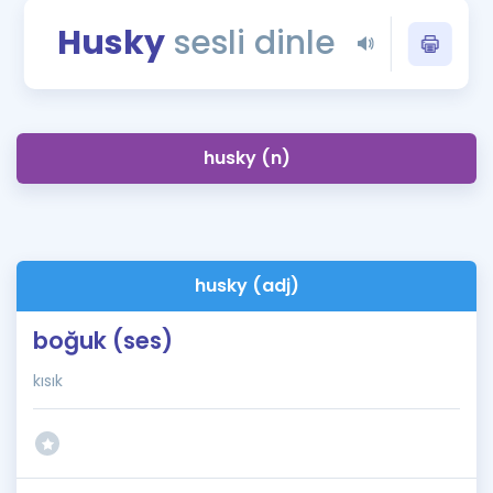
Puan Hesaplama
Husky
sesli dinle
Rehberlik Aracı
ÖSYM Sınav Takvimi
husky (n)
Kampanyalar
Blog
İngilizce Gramer
husky (adj)
boğuk (ses)
kısık