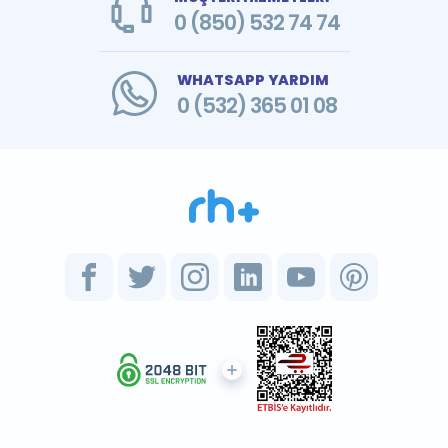
0 (850) 532 74 74
WHATSAPP YARDIM
0 (532) 365 01 08