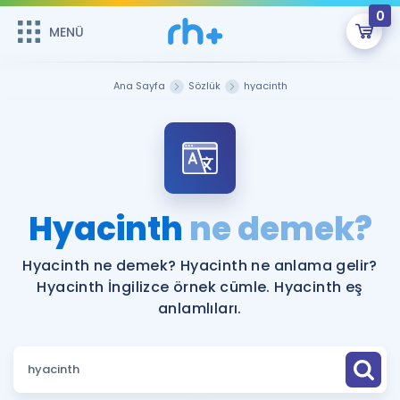
0
MENÜ
MENÜ
Üye Girişi
Ana Sayfa
Sözlük
hyacinth
Online Dersler
Sepetin Şu An Boş.
Çalışma Paketleri
Remzi Hoca ile seni sınava hazırlayacak onlarca eğitim seni
bekliyor!
Kitaplar ve Kaynaklar
GİRİŞ YAP
Hyacinth
ne demek?
Katılımcı Görüşleri
Şifremi Hatırlamıyorum
Hyacinth ne demek? Hyacinth ne anlama gelir?
Hyacinth İngilizce örnek cümle. Hyacinth eş
ÜYE DEĞİLİM
Faydalı Araçlar
anlamlıları.
Ücretsiz Kaynaklar
Blog
İngilizce Gramer
Hakkımızda
Kariyer
Sözlük
Soru & Cevap
İletişim