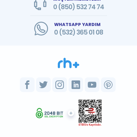
0 (850) 532 74 74
WHATSAPP YARDIM
0 (532) 365 01 08