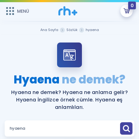
0
MENÜ
MENÜ
Üye Girişi
Ana Sayfa
Sözlük
hyaena
Online Dersler
Sepetin Şu An Boş.
Çalışma Paketleri
Remzi Hoca ile seni sınava hazırlayacak onlarca eğitim seni
bekliyor!
Kitaplar ve Kaynaklar
GİRİŞ YAP
Hyaena
ne demek?
Katılımcı Görüşleri
Şifremi Hatırlamıyorum
Hyaena ne demek? Hyaena ne anlama gelir?
Hyaena İngilizce örnek cümle. Hyaena eş
ÜYE DEĞİLİM
Faydalı Araçlar
anlamlıları.
Ücretsiz Kaynaklar
Blog
İngilizce Gramer
Hakkımızda
Kariyer
Sözlük
Soru & Cevap
İletişim