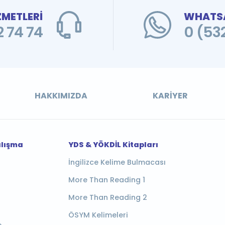
ZMETLERİ
WHATSA
 74 74
0 (53
HAKKIMIZDA
KARIYER
alışma
YDS & YÖKDİL Kitapları
İngilizce Kelime Bulmacası
More Than Reading 1
More Than Reading 2
ÖSYM Kelimeleri