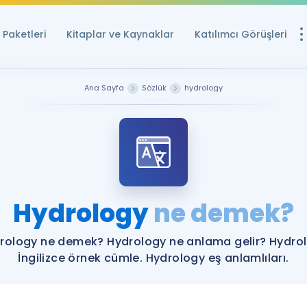
Paketleri
Kitaplar ve Kaynaklar
Katılımcı Görüşleri
Ücretsiz Kayna
Ana Sayfa
Sözlük
hydrology
YDS ve YÖKDİL içi
Sözlük
İngilizce Sınavları
Puan Hesapla
Hydrology
ne demek?
YDS ve YÖKDİL P
Remz
Rehberlik Aracı
rology ne demek? Hydrology ne anlama gelir? Hydro
YDS ve YÖKDİL'e H
İngilizce örnek cümle. Hydrology eş anlamlıları.
ÖSYM Sınav Ta
Tüm ÖSYM Sınavl