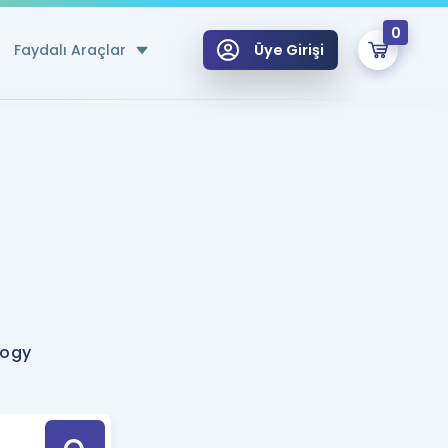
0
Faydalı Araçlar
Üye Girişi
klar
n Ücretsiz Kaynaklar
 için Özel Sözlük
Sepetin Şu An Boş.
ma
uan Hesaplama Aracı
i Hoca ile seni sınava hazırlayacak onlarca eğitim seni bekliyor!
Şifremi Hatırlamıyorum
GİRİŞ YAP
logy
azırlananlar için Öneriler
kvimi
ÜYE DEĞİLİM
arı Tek Takvimde