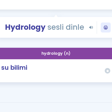
Kampanyalar
Eğitim ve Kitaplar
Blog
Hydrology
sesli dinle
YDS - YÖKDİL Tüm S
İngilizce Gram
İngilizce Gramer
hydrology (n)
su bilimi