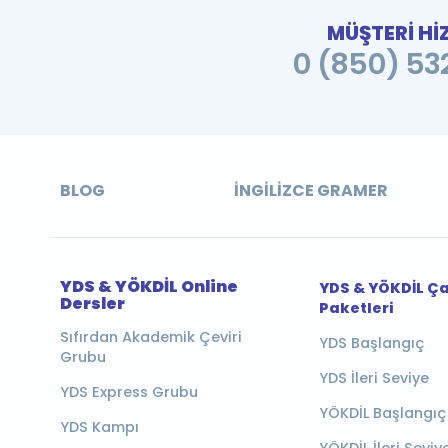
MÜŞTERİ Hİ
0 (850) 532
BLOG
İNGILIZCE GRAMER
YDS & YÖKDİL Online
YDS & YÖKDİL Ç
Dersler
Paketleri
Sıfırdan Akademik Çeviri
YDS Başlangıç
Grubu
YDS İleri Seviye
YDS Express Grubu
YÖKDİL Başlangıç
YDS Kampı