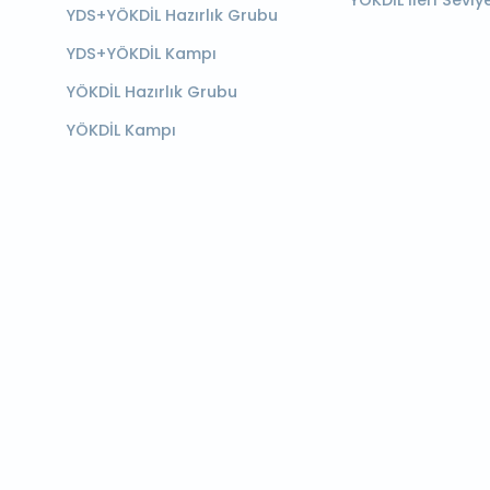
YÖKDİL İleri Seviy
YDS+YÖKDİL Hazırlık Grubu
YDS+YÖKDİL Kampı
YÖKDİL Hazırlık Grubu
YÖKDİL Kampı