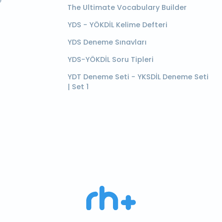
e
The Ultimate Vocabulary Builder
YDS - YÖKDİL Kelime Defteri
YDS Deneme Sınavları
YDS-YÖKDİL Soru Tipleri
YDT Deneme Seti - YKSDİL Deneme Seti
| Set 1