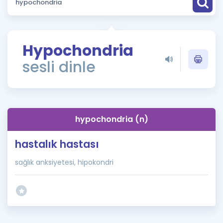
Puan Hesaplama
Rehberlik Aracı
Hypochondria
ÖSYM Sınav Takvimi
sesli dinle
Kampanyalar
Blog
hypochondria (n)
İngilizce Gramer
hastalık hastası
sağlık anksiyetesi, hipokondri