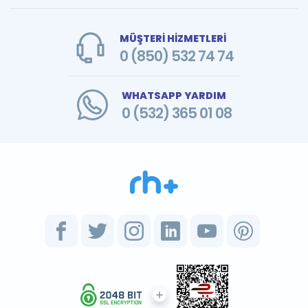
MÜŞTERİ HİZMETLERİ
0 (850) 532 74 74
WHATSAPP YARDIM
0 (532) 365 01 08