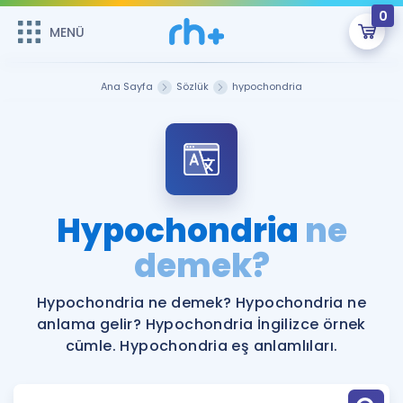
0
MENÜ
MENÜ
Üye Girişi
Ana Sayfa
Sözlük
hypochondria
Online Dersler
Sepetin Şu An Boş.
Çalışma Paketleri
Remzi Hoca ile seni sınava hazırlayacak onlarca eğitim seni
bekliyor!
Kitaplar ve Kaynaklar
GİRİŞ YAP
Hypochondria
ne
Katılımcı Görüşleri
demek?
Şifremi Hatırlamıyorum
ÜYE DEĞİLİM
Faydalı Araçlar
Hypochondria ne demek? Hypochondria ne
anlama gelir? Hypochondria İngilizce örnek
Ücretsiz Kaynaklar
Blog
İngilizce Gramer
cümle. Hypochondria eş anlamlıları.
Hakkımızda
Kariyer
Sözlük
Soru & Cevap
İletişim