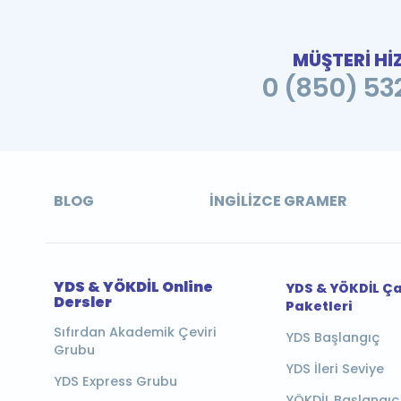
MÜŞTERİ Hİ
0 (850) 532
BLOG
İNGILIZCE GRAMER
YDS & YÖKDİL Online
YDS & YÖKDİL Ç
Dersler
Paketleri
Sıfırdan Akademik Çeviri
YDS Başlangıç
Grubu
YDS İleri Seviye
YDS Express Grubu
YÖKDİL Başlangıç