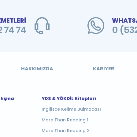
ZMETLERİ
WHATSA
 74 74
0 (53
HAKKIMIZDA
KARIYER
alışma
YDS & YÖKDİL Kitapları
İngilizce Kelime Bulmacası
More Than Reading 1
More Than Reading 2