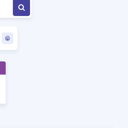
a Özel Fırsatlar
ınavlarla İlgili Haberler
er
 ve Konu Anlatımı