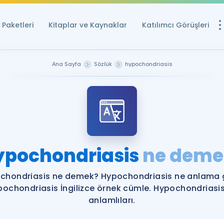
Paketleri
Kitaplar ve Kaynaklar
Katılımcı Görüşleri
Ücretsiz Kayna
Ana Sayfa
Sözlük
hypochondriasis
YDS ve YÖKDİL içi
Sözlük
İngilizce Sınavları
Puan Hesapla
ypochondriasis
ne deme
YDS ve YÖKDİL P
Remz
Rehberlik Aracı
chondriasis ne demek? Hypochondriasis ne anlama g
YDS ve YÖKDİL'e H
ochondriasis İngilizce örnek cümle. Hypochondriasi
anlamlıları.
ÖSYM Sınav Ta
Tüm ÖSYM Sınavl