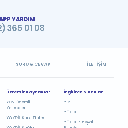
PP YARDIM
2) 365 01 08
SORU & CEVAP
İLETIŞIM
Ücretsiz Kaynaklar
İngilizce Sınavlar
YDS Önemli
YDS
Kelimeler
YÖKDİL
YÖKDİL Soru Tipleri
YÖKDİL Sosyal
YÖKDİL Sağlık
Bilimler