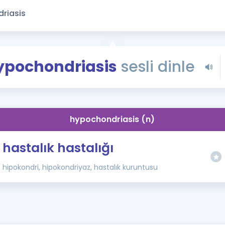
Kampanyalar
Eğitim ve Kitaplar
Blog
YDS - YÖKDİL Tüm S
ypochondriasis
sesli dinle
İngilizce Gram
İngilizce Gramer
hypochondriasis (n)
hastalık hastalığı
hipokondri, hipokondriyaz, hastalık kuruntusu