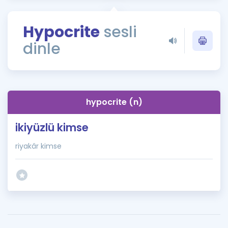
Puan Hesaplama
Hypocrite
sesli
Rehberlik Aracı
dinle
ÖSYM Sınav Takvimi
Kampanyalar
Blog
hypocrite (n)
İngilizce Gramer
ikiyüzlü kimse
riyakâr kimse