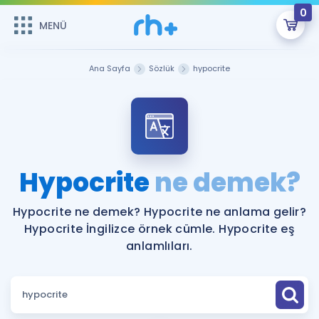
0
MENÜ
MENÜ
Üye Girişi
Ana Sayfa
Sözlük
hypocrite
Online Dersler
Sepetin Şu An Boş.
Çalışma Paketleri
Remzi Hoca ile seni sınava hazırlayacak onlarca eğitim seni
bekliyor!
Kitaplar ve Kaynaklar
GİRİŞ YAP
Hypocrite
ne demek?
Katılımcı Görüşleri
Şifremi Hatırlamıyorum
Hypocrite ne demek? Hypocrite ne anlama gelir?
Hypocrite İngilizce örnek cümle. Hypocrite eş
ÜYE DEĞİLİM
Faydalı Araçlar
anlamlıları.
Ücretsiz Kaynaklar
Blog
İngilizce Gramer
Hakkımızda
Kariyer
Sözlük
Soru & Cevap
İletişim