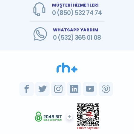
MÜŞTERİ HİZMETLERİ
0 (850) 532 74 74
WHATSAPP YARDIM
0 (532) 365 01 08