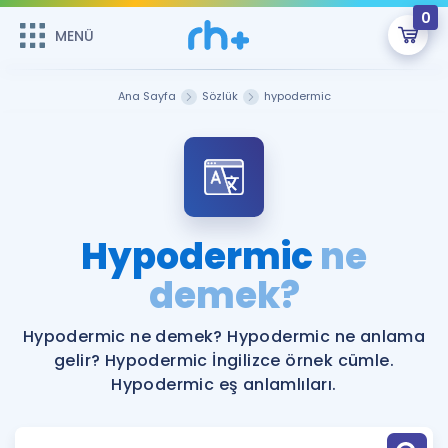
0
MENÜ
MENÜ
Üye Girişi
Ana Sayfa
Sözlük
hypodermic
Online Dersler
Sepetin Şu An Boş.
Çalışma Paketleri
Remzi Hoca ile seni sınava hazırlayacak onlarca eğitim seni
bekliyor!
Kitaplar ve Kaynaklar
GİRİŞ YAP
Hypodermic
ne
Katılımcı Görüşleri
demek?
Şifremi Hatırlamıyorum
ÜYE DEĞİLİM
Faydalı Araçlar
Hypodermic ne demek? Hypodermic ne anlama
gelir? Hypodermic İngilizce örnek cümle.
Ücretsiz Kaynaklar
Blog
İngilizce Gramer
Hypodermic eş anlamlıları.
Hakkımızda
Kariyer
Sözlük
Soru & Cevap
İletişim