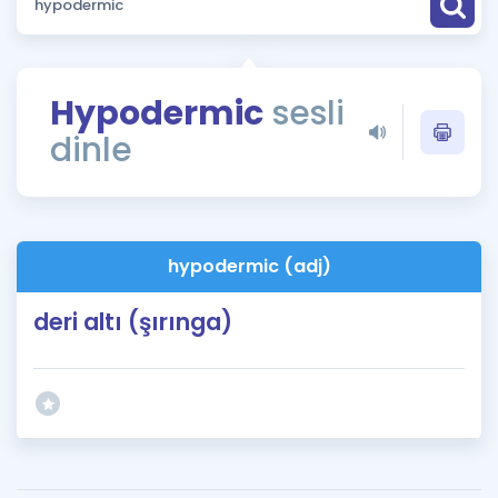
Puan Hesaplama
Rehberlik Aracı
Hypodermic
sesli
ÖSYM Sınav Takvimi
dinle
Kampanyalar
Blog
hypodermic (adj)
İngilizce Gramer
deri altı (şırınga)