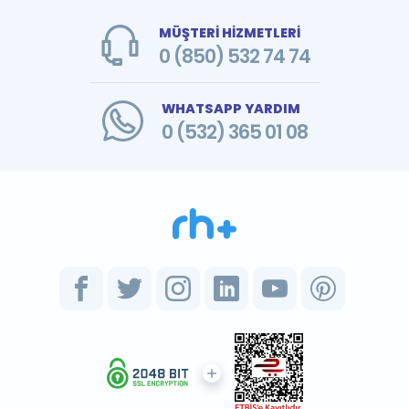
MÜŞTERİ HİZMETLERİ
0 (850) 532 74 74
WHATSAPP YARDIM
0 (532) 365 01 08