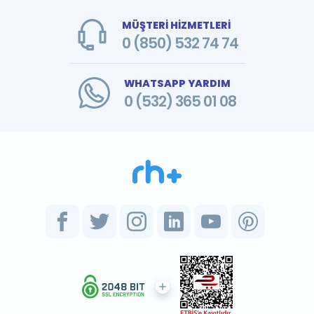
MÜŞTERİ HİZMETLERİ
0 (850) 532 74 74
WHATSAPP YARDIM
0 (532) 365 01 08