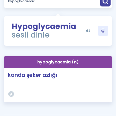
Puan Hesaplama
Rehberlik Aracı
Hypoglycaemia
ÖSYM Sınav Takvimi
sesli dinle
Kampanyalar
Blog
hypoglycaemia (n)
İngilizce Gramer
kanda şeker azlığı