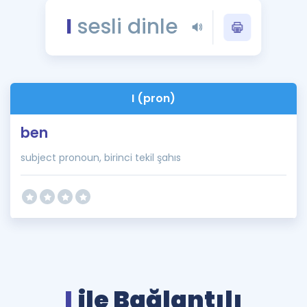
Puan Hesaplama
I
sesli dinle
Rehberlik Aracı
ÖSYM Sınav Takvimi
I (pron)
Kampanyalar
ben
Blog
subject pronoun, birinci tekil şahıs
İngilizce Gramer
I
ile Bağlantılı