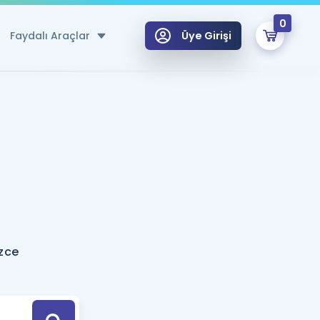
0
Faydalı Araçlar
Üye Girişi
klar
n Ücretsiz Kaynaklar
 için Özel Sözlük
Sepetin Şu An Boş.
ma
uan Hesaplama Aracı
i Hoca ile seni sınava hazırlayacak onlarca eğitim seni bekliyor!
Şifremi Hatırlamıyorum
GİRİŞ YAP
izce
azırlananlar için Öneriler
kvimi
ÜYE DEĞİLİM
arı Tek Takvimde