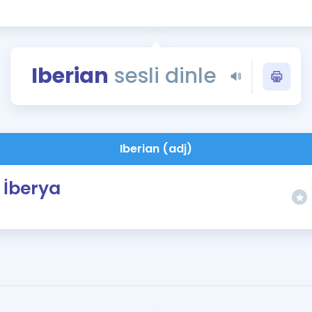
Kampanyalar
Eğitim ve Kitaplar
Blog
Iberian
sesli dinle
YDS - YÖKDİL Tüm S
İngilizce Gram
İngilizce Gramer
Iberian (adj)
İberya