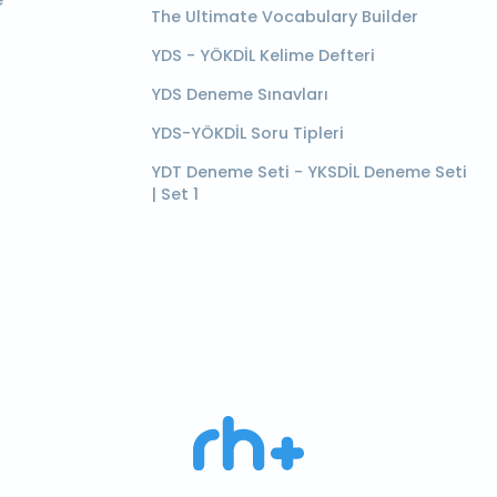
e
The Ultimate Vocabulary Builder
YDS - YÖKDİL Kelime Defteri
YDS Deneme Sınavları
YDS-YÖKDİL Soru Tipleri
YDT Deneme Seti - YKSDİL Deneme Seti
| Set 1