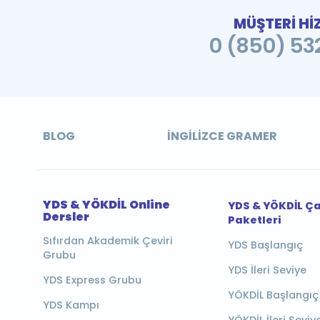
MÜŞTERİ Hİ
0 (850) 532
BLOG
İNGILIZCE GRAMER
YDS & YÖKDİL Online
YDS & YÖKDİL Ç
Dersler
Paketleri
Sıfırdan Akademik Çeviri
YDS Başlangıç
Grubu
YDS İleri Seviye
YDS Express Grubu
YÖKDİL Başlangıç
YDS Kampı