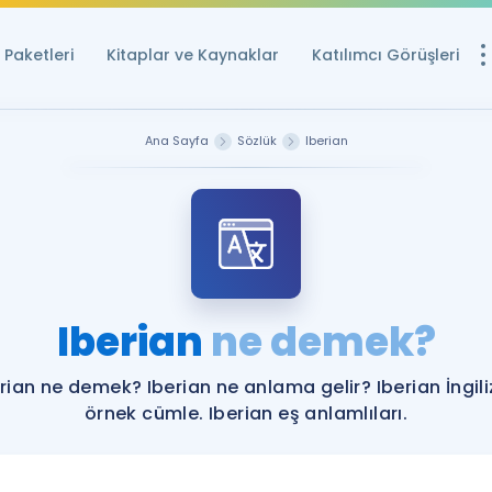
Paketleri
Kitaplar ve Kaynaklar
Katılımcı Görüşleri
Ücretsiz Kayna
Ana Sayfa
Sözlük
Iberian
YDS ve YÖKDİL içi
Sözlük
İngilizce Sınavları
Puan Hesapla
Iberian
ne demek?
YDS ve YÖKDİL P
Remz
Rehberlik Aracı
rian ne demek? Iberian ne anlama gelir? Iberian İngil
YDS ve YÖKDİL'e H
örnek cümle. Iberian eş anlamlıları.
ÖSYM Sınav Ta
Tüm ÖSYM Sınavl