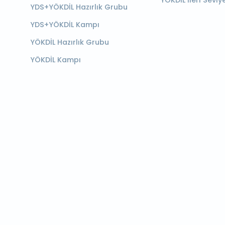
YÖKDİL İleri Seviy
YDS+YÖKDİL Hazırlık Grubu
YDS+YÖKDİL Kampı
YÖKDİL Hazırlık Grubu
YÖKDİL Kampı