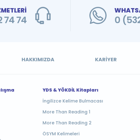
ZMETLERİ
WHATSA
 74 74
0 (53
HAKKIMIZDA
KARIYER
alışma
YDS & YÖKDİL Kitapları
İngilizce Kelime Bulmacası
More Than Reading 1
More Than Reading 2
ÖSYM Kelimeleri