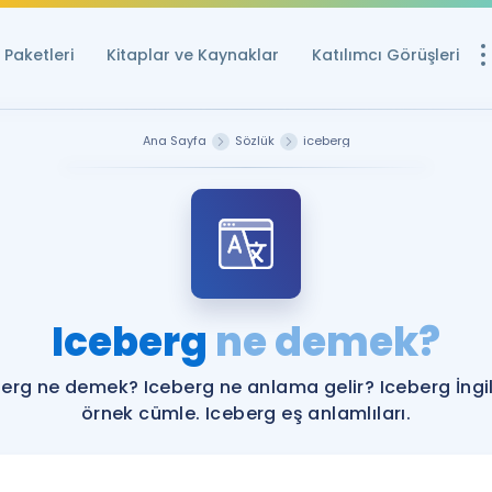
Paketleri
Kitaplar ve Kaynaklar
Katılımcı Görüşleri
Ücretsiz Kayna
Ana Sayfa
Sözlük
iceberg
YDS ve YÖKDİL içi
Sözlük
İngilizce Sınavları
Puan Hesapla
Iceberg
ne demek?
YDS ve YÖKDİL P
Remz
Rehberlik Aracı
erg ne demek? Iceberg ne anlama gelir? Iceberg İngi
YDS ve YÖKDİL'e H
örnek cümle. Iceberg eş anlamlıları.
ÖSYM Sınav Ta
Tüm ÖSYM Sınavl