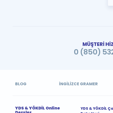
MÜŞTERİ Hİ
0 (850) 532
BLOG
İNGILIZCE GRAMER
YDS & YÖKDİL Online
YDS & YÖKDİL Ç
Dersler