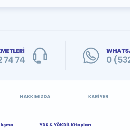
ZMETLERİ
WHATSA
 74 74
0 (53
HAKKIMIZDA
KARIYER
alışma
YDS & YÖKDİL Kitapları