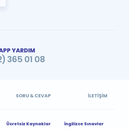
PP YARDIM
2) 365 01 08
SORU & CEVAP
İLETIŞIM
Ücretsiz Kaynaklar
İngilizce Sınavlar