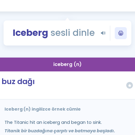
Kampanyalar
Eğitim ve Kitaplar
Blog
Iceberg
sesli dinle
YDS - YÖKDİL Tüm S
İngilizce Gram
İngilizce Gramer
iceberg (n)
buz dağı
Iceberg (n) ingilizce örnek cümle
The Titanic hit an iceberg and began to sink.
Titanik bir buzdağına çarptı ve batmaya başladı.