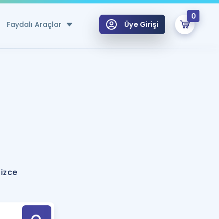
0
Faydalı Araçlar
Üye Girişi
klar
n Ücretsiz Kaynaklar
 için Özel Sözlük
Sepetin Şu An Boş.
ma
uan Hesaplama Aracı
i Hoca ile seni sınava hazırlayacak onlarca eğitim seni bekliyor!
Şifremi Hatırlamıyorum
GİRİŞ YAP
lizce
azırlananlar için Öneriler
kvimi
ÜYE DEĞİLİM
arı Tek Takvimde