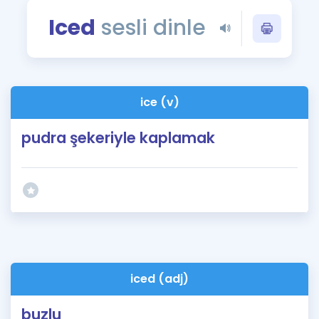
Puan Hesaplama
Iced
sesli dinle
Rehberlik Aracı
ÖSYM Sınav Takvimi
ice (v)
Kampanyalar
pudra şekeriyle kaplamak
Blog
İngilizce Gramer
iced (adj)
buzlu