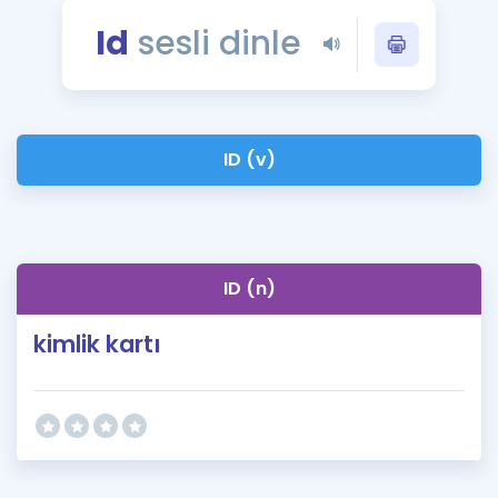
Puan Hesaplama
Id
sesli dinle
Rehberlik Aracı
ÖSYM Sınav Takvimi
ID (v)
Kampanyalar
Blog
İngilizce Gramer
ID (n)
kimlik kartı