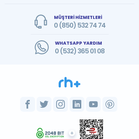
MÜŞTERİ HİZMETLERİ
0 (850) 532 74 74
WHATSAPP YARDIM
0 (532) 365 01 08