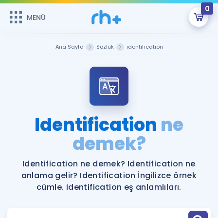
0
MENÜ
MENÜ
Üye Girişi
Ana Sayfa
Sözlük
identification
Online Dersler
Sepetin Şu An Boş.
Çalışma Paketleri
Remzi Hoca ile seni sınava hazırlayacak onlarca eğitim seni
bekliyor!
Kitaplar ve Kaynaklar
GİRİŞ YAP
Identification
ne
Katılımcı Görüşleri
demek?
Şifremi Hatırlamıyorum
ÜYE DEĞİLİM
Faydalı Araçlar
Identification ne demek? Identification ne
anlama gelir? Identification İngilizce örnek
Ücretsiz Kaynaklar
Blog
İngilizce Gramer
cümle. Identification eş anlamlıları.
Hakkımızda
Kariyer
Sözlük
Soru & Cevap
İletişim