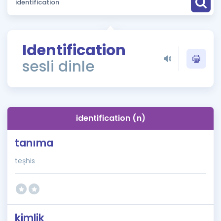
Puan Hesaplama
Rehberlik Aracı
Identification
ÖSYM Sınav Takvimi
sesli dinle
Kampanyalar
Blog
identification (n)
İngilizce Gramer
tanıma
teşhis
kimlik