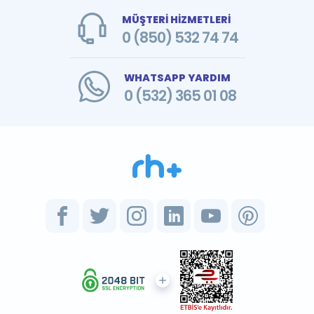
MÜŞTERİ HİZMETLERİ
0 (850) 532 74 74
WHATSAPP YARDIM
0 (532) 365 01 08