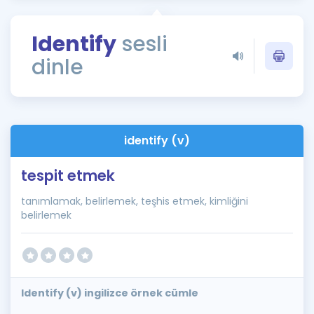
Puan Hesaplama
Identify
sesli
Rehberlik Aracı
dinle
ÖSYM Sınav Takvimi
Kampanyalar
Blog
identify (v)
İngilizce Gramer
tespit etmek
tanımlamak, belirlemek, teşhis etmek, kimliğini
belirlemek
Identify (v) ingilizce örnek cümle