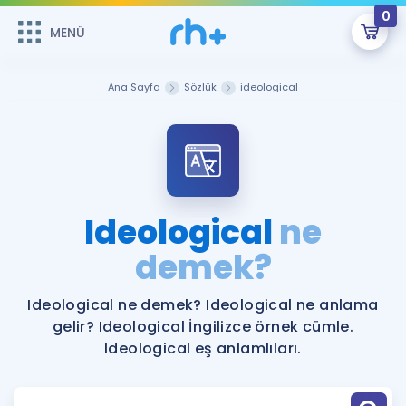
0
MENÜ
MENÜ
Üye Girişi
Ana Sayfa
Sözlük
ideological
Online Dersler
Sepetin Şu An Boş.
Çalışma Paketleri
Remzi Hoca ile seni sınava hazırlayacak onlarca eğitim seni
bekliyor!
Kitaplar ve Kaynaklar
GİRİŞ YAP
Ideological
ne
Katılımcı Görüşleri
demek?
Şifremi Hatırlamıyorum
ÜYE DEĞİLİM
Faydalı Araçlar
Ideological ne demek? Ideological ne anlama
gelir? Ideological İngilizce örnek cümle.
Ücretsiz Kaynaklar
Blog
İngilizce Gramer
Ideological eş anlamlıları.
Hakkımızda
Kariyer
Sözlük
Soru & Cevap
İletişim