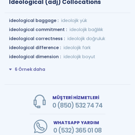
Ideological (adj) Collocations
ideological baggage :
ideolojik yük
ideological commitment :
ideolojik bağlılık
ideological correctness :
ideolojik doğruluk
ideological difference :
ideolojik fark
ideological dimension :
ideolojik boyut
6 Örnek daha
MÜŞTERİ HİZMETLERİ
0 (850) 532 74 74
WHATSAPP YARDIM
0 (532) 365 01 08