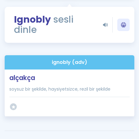
Puan Hesaplama
Ignobly
sesli
Rehberlik Aracı
dinle
ÖSYM Sınav Takvimi
Kampanyalar
Blog
ignobly (adv)
İngilizce Gramer
alçakça
soysuz bir şekilde, haysiyetsizce, rezil bir şekilde