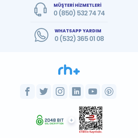
MÜŞTERİ HİZMETLERİ
0 (850) 532 74 74
WHATSAPP YARDIM
0 (532) 365 01 08