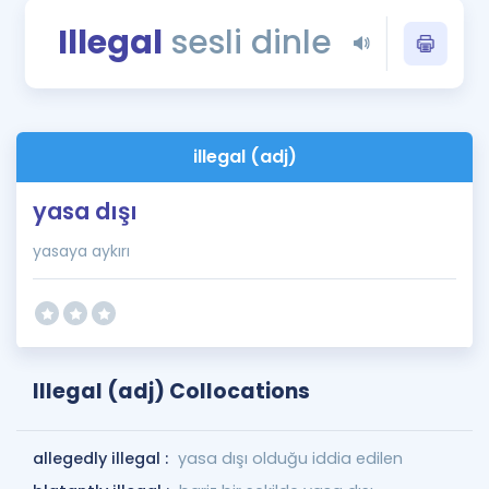
Puan Hesaplama
Illegal
sesli dinle
Rehberlik Aracı
ÖSYM Sınav Takvimi
illegal (adj)
Kampanyalar
yasa dışı
Blog
yasaya aykırı
İngilizce Gramer
Illegal (adj) Collocations
allegedly illegal :
yasa dışı olduğu iddia edilen