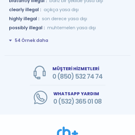
blatantly illegal :
bariz bir şekilde yasa dışı
clearly illegal :
açıkça yasa dışı
highly illegal :
son derece yasa dışı
possibly illegal :
muhtemelen yasa dışı
54 Örnek daha
MÜŞTERİ HİZMETLERİ
0 (850) 532 74 74
WHATSAPP YARDIM
0 (532) 365 01 08