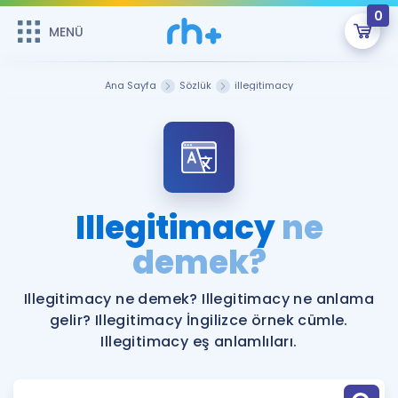
0
MENÜ
MENÜ
Üye Girişi
Ana Sayfa
Sözlük
illegitimacy
Online Dersler
Sepetin Şu An Boş.
Çalışma Paketleri
Remzi Hoca ile seni sınava hazırlayacak onlarca eğitim seni
bekliyor!
Kitaplar ve Kaynaklar
GİRİŞ YAP
Illegitimacy
ne
Katılımcı Görüşleri
demek?
Şifremi Hatırlamıyorum
ÜYE DEĞİLİM
Faydalı Araçlar
Illegitimacy ne demek? Illegitimacy ne anlama
gelir? Illegitimacy İngilizce örnek cümle.
Ücretsiz Kaynaklar
Blog
İngilizce Gramer
Illegitimacy eş anlamlıları.
Hakkımızda
Kariyer
Sözlük
Soru & Cevap
İletişim