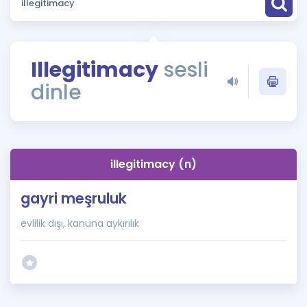
Puan Hesaplama
Rehberlik Aracı
Illegitimacy
sesli
ÖSYM Sınav Takvimi
dinle
Kampanyalar
Blog
illegitimacy (n)
İngilizce Gramer
gayri meşruluk
evlilik dışı, kanuna aykırılık