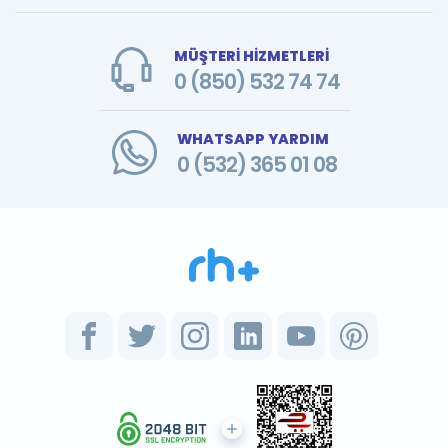
MÜŞTERİ HİZMETLERİ
0 (850) 532 74 74
WHATSAPP YARDIM
0 (532) 365 01 08