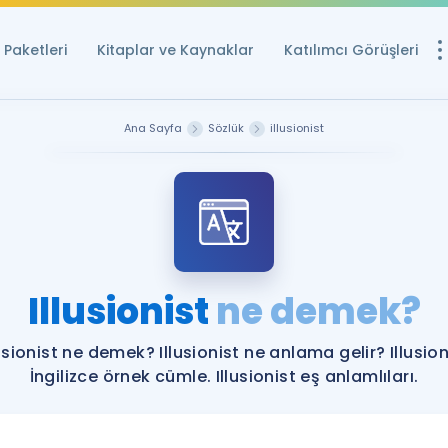
Paketleri
Kitaplar ve Kaynaklar
Katılımcı Görüşleri
Ücretsiz Kayna
Ana Sayfa
Sözlük
illusionist
YDS ve YÖKDİL içi
Sözlük
İngilizce Sınavları
Puan Hesapla
Illusionist
ne demek?
YDS ve YÖKDİL P
Remz
Rehberlik Aracı
lusionist ne demek? Illusionist ne anlama gelir? Illusion
YDS ve YÖKDİL'e H
İngilizce örnek cümle. Illusionist eş anlamlıları.
ÖSYM Sınav Ta
Tüm ÖSYM Sınavl