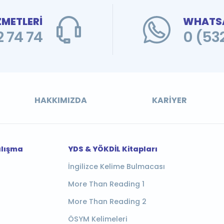
ZMETLERİ
WHATSA
 74 74
0 (53
HAKKIMIZDA
KARIYER
alışma
YDS & YÖKDİL Kitapları
İngilizce Kelime Bulmacası
More Than Reading 1
More Than Reading 2
ÖSYM Kelimeleri