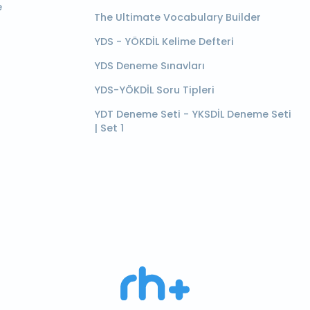
e
The Ultimate Vocabulary Builder
YDS - YÖKDİL Kelime Defteri
YDS Deneme Sınavları
YDS-YÖKDİL Soru Tipleri
YDT Deneme Seti - YKSDİL Deneme Seti
| Set 1