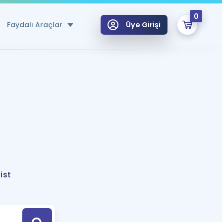
0
Faydalı Araçlar
Üye Girişi
klar
n Ücretsiz Kaynaklar
 için Özel Sözlük
Sepetin Şu An Boş.
ma
uan Hesaplama Aracı
i Hoca ile seni sınava hazırlayacak onlarca eğitim seni bekliyor!
Şifremi Hatırlamıyorum
GİRİŞ YAP
ist
azırlananlar için Öneriler
kvimi
ÜYE DEĞİLİM
arı Tek Takvimde