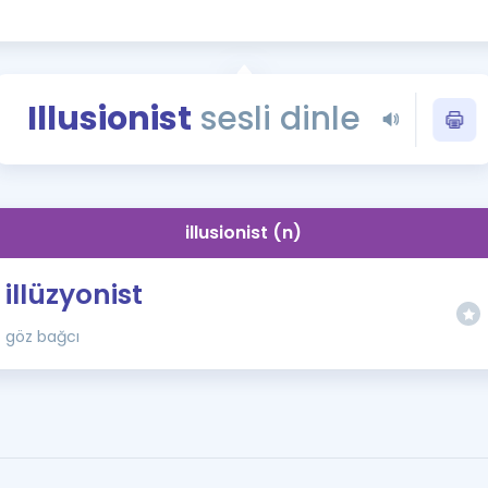
Kampanyalar
Eğitim ve Kitaplar
Blog
Illusionist
sesli dinle
YDS - YÖKDİL Tüm S
İngilizce Gram
İngilizce Gramer
illusionist (n)
illüzyonist
göz bağcı