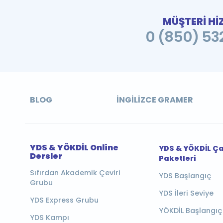
MÜŞTERİ Hİ
0 (850) 532
BLOG
İNGILIZCE GRAMER
YDS & YÖKDİL Online
YDS & YÖKDİL Ç
Dersler
Paketleri
Sıfırdan Akademik Çeviri
YDS Başlangıç
Grubu
YDS İleri Seviye
YDS Express Grubu
YÖKDİL Başlangıç
YDS Kampı