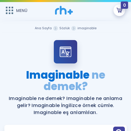
0
MENÜ
MENÜ
Üye Girişi
Ana Sayfa
Sözlük
imaginable
Online Dersler
Sepetin Şu An Boş.
Çalışma Paketleri
Remzi Hoca ile seni sınava hazırlayacak onlarca eğitim seni
bekliyor!
Kitaplar ve Kaynaklar
GİRİŞ YAP
Imaginable
ne
Katılımcı Görüşleri
demek?
Şifremi Hatırlamıyorum
ÜYE DEĞİLİM
Faydalı Araçlar
Imaginable ne demek? Imaginable ne anlama
gelir? Imaginable İngilizce örnek cümle.
Ücretsiz Kaynaklar
Blog
İngilizce Gramer
Imaginable eş anlamlıları.
Hakkımızda
Kariyer
Sözlük
Soru & Cevap
İletişim