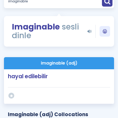
Puan Hesaplama
Rehberlik Aracı
Imaginable
sesli
ÖSYM Sınav Takvimi
dinle
Kampanyalar
Blog
imaginable (adj)
İngilizce Gramer
hayal edilebilir
Imaginable (adj) Collocations