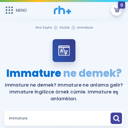
0
MENÜ
MENÜ
Üye Girişi
Ana Sayfa
Sözlük
immature
Online Dersler
Sepetin Şu An Boş.
Çalışma Paketleri
Remzi Hoca ile seni sınava hazırlayacak onlarca eğitim seni
bekliyor!
Kitaplar ve Kaynaklar
GİRİŞ YAP
Immature
ne demek?
Katılımcı Görüşleri
Şifremi Hatırlamıyorum
Immature ne demek? Immature ne anlama gelir?
Immature İngilizce örnek cümle. Immature eş
ÜYE DEĞİLİM
Faydalı Araçlar
anlamlıları.
Ücretsiz Kaynaklar
Blog
İngilizce Gramer
Hakkımızda
Kariyer
Sözlük
Soru & Cevap
İletişim