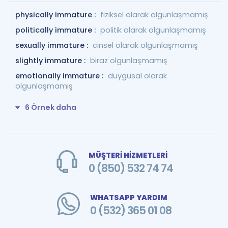
physically immature :
fiziksel olarak olgunlaşmamış
politically immature :
politik olarak olgunlaşmamış
sexually immature :
cinsel olarak olgunlaşmamış
slightly immature :
biraz olgunlaşmamış
emotionally immature :
duygusal olarak
olgunlaşmamış
6 Örnek daha
MÜŞTERİ HİZMETLERİ
0 (850) 532 74 74
WHATSAPP YARDIM
0 (532) 365 01 08