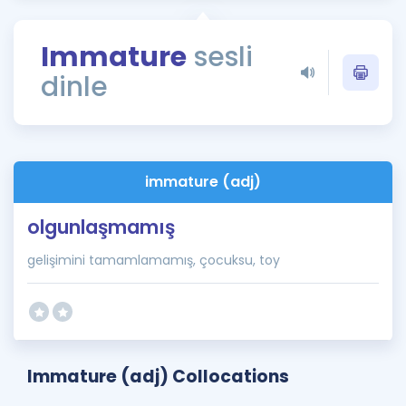
Puan Hesaplama
Immature
sesli
Rehberlik Aracı
dinle
ÖSYM Sınav Takvimi
Kampanyalar
Blog
immature (adj)
İngilizce Gramer
olgunlaşmamış
gelişimini tamamlamamış, çocuksu, toy
Immature (adj) Collocations