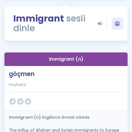
Puan Hesaplama
Immigrant
sesli
Rehberlik Aracı
dinle
ÖSYM Sınav Takvimi
Kampanyalar
Blog
immigrant (n)
İngilizce Gramer
göçmen
muhacir
Immigrant (n) ingilizce örnek cümle
The influx of Afghan and Syrian immigrants to Europe