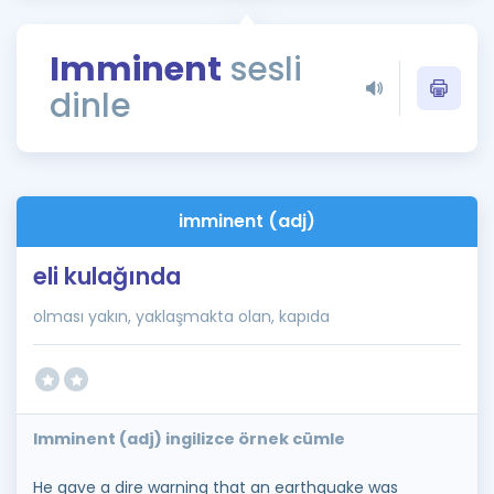
Puan Hesaplama
Imminent
sesli
Rehberlik Aracı
dinle
ÖSYM Sınav Takvimi
Kampanyalar
Blog
imminent (adj)
İngilizce Gramer
eli kulağında
olması yakın, yaklaşmakta olan, kapıda
Imminent (adj) ingilizce örnek cümle
He gave a dire warning that an earthquake was