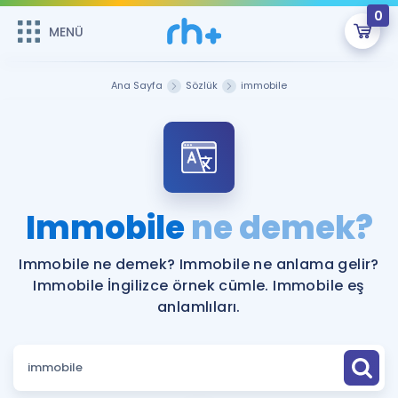
0
MENÜ
MENÜ
Üye Girişi
Ana Sayfa
Sözlük
immobile
Online Dersler
Sepetin Şu An Boş.
Çalışma Paketleri
Remzi Hoca ile seni sınava hazırlayacak onlarca eğitim seni
bekliyor!
Kitaplar ve Kaynaklar
GİRİŞ YAP
Immobile
ne demek?
Katılımcı Görüşleri
Şifremi Hatırlamıyorum
Immobile ne demek? Immobile ne anlama gelir?
Immobile İngilizce örnek cümle. Immobile eş
ÜYE DEĞİLİM
Faydalı Araçlar
anlamlıları.
Ücretsiz Kaynaklar
Blog
İngilizce Gramer
Hakkımızda
Kariyer
Sözlük
Soru & Cevap
İletişim