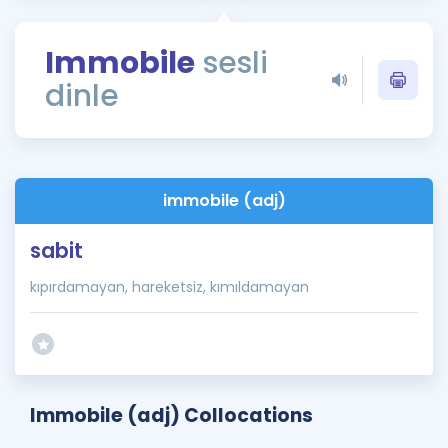
Puan Hesaplama
Immobile
sesli
Rehberlik Aracı
dinle
ÖSYM Sınav Takvimi
Kampanyalar
Blog
immobile (adj)
İngilizce Gramer
sabit
kıpırdamayan, hareketsiz, kımıldamayan
Immobile (adj) Collocations