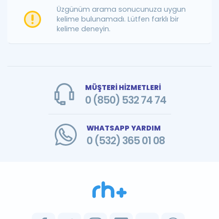
Puan Hesaplama
Üzgünüm arama sonucunuza uygun
kelime bulunamadı. Lütfen farklı bir
kelime deneyin.
Rehberlik Aracı
ÖSYM Sınav Takvimi
Kampanyalar
MÜŞTERİ HİZMETLERİ
Blog
0 (850) 532 74 74
İngilizce Gramer
WHATSAPP YARDIM
0 (532) 365 01 08