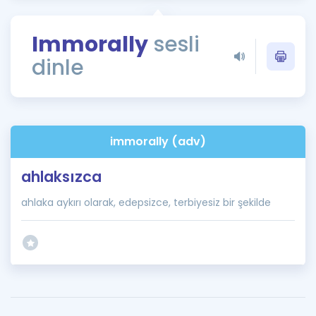
Puan Hesaplama
Immorally
sesli
Rehberlik Aracı
dinle
ÖSYM Sınav Takvimi
Kampanyalar
Blog
immorally (adv)
İngilizce Gramer
ahlaksızca
ahlaka aykırı olarak, edepsizce, terbiyesiz bir şekilde