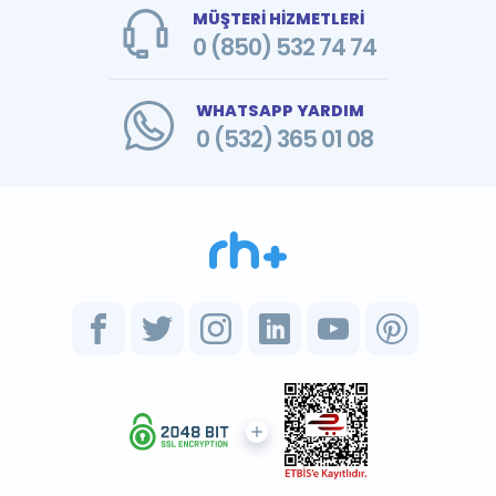
MÜŞTERİ HİZMETLERİ
0 (850) 532 74 74
WHATSAPP YARDIM
0 (532) 365 01 08