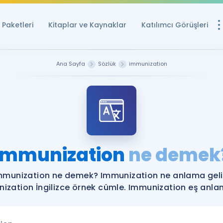
Paketleri
Kitaplar ve Kaynaklar
Katılımcı Görüşleri
Ücretsiz Kayna
Ana Sayfa
Sözlük
immunization
YDS ve YÖKDİL içi
Sözlük
İngilizce Sınavları
Puan Hesapla
Immunization
ne demek
YDS ve YÖKDİL P
Remz
Rehberlik Aracı
mmunization ne demek? Immunization ne anlama geli
YDS ve YÖKDİL'e H
ization İngilizce örnek cümle. Immunization eş anlaml
ÖSYM Sınav Ta
Tüm ÖSYM Sınavl