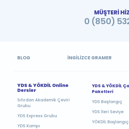
MÜŞTERİ Hİ
0 (850) 532
BLOG
İNGILIZCE GRAMER
YDS & YÖKDİL Online
YDS & YÖKDİL Ç
Dersler
Paketleri
Sıfırdan Akademik Çeviri
YDS Başlangıç
Grubu
YDS İleri Seviye
YDS Express Grubu
YÖKDİL Başlangıç
YDS Kampı