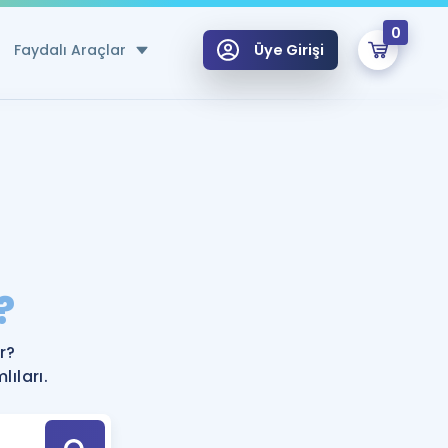
0
Faydalı Araçlar
Üye Girişi
klar
n Ücretsiz Kaynaklar
 için Özel Sözlük
Sepetin Şu An Boş.
ma
?
uan Hesaplama Aracı
i Hoca ile seni sınava hazırlayacak onlarca eğitim seni bekliyor!
Şifremi Hatırlamıyorum
GİRİŞ YAP
r?
azırlananlar için Öneriler
ıları.
kvimi
ÜYE DEĞİLİM
arı Tek Takvimde