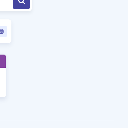
a Özel Fırsatlar
ınavlarla İlgili Haberler
er
 ve Konu Anlatımı