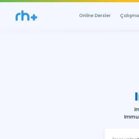
Online Dersler
Çalışma 
I
Immun