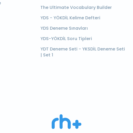
e
The Ultimate Vocabulary Builder
YDS - YÖKDİL Kelime Defteri
YDS Deneme Sınavları
YDS-YÖKDİL Soru Tipleri
YDT Deneme Seti - YKSDİL Deneme Seti
| Set 1