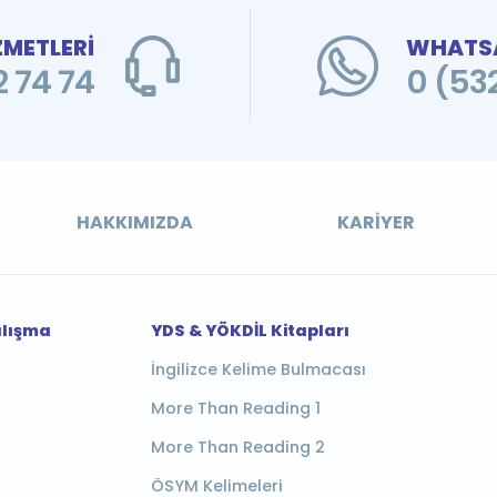
ZMETLERİ
WHATSA
 74 74
0 (53
HAKKIMIZDA
KARIYER
alışma
YDS & YÖKDİL Kitapları
İngilizce Kelime Bulmacası
More Than Reading 1
More Than Reading 2
ÖSYM Kelimeleri