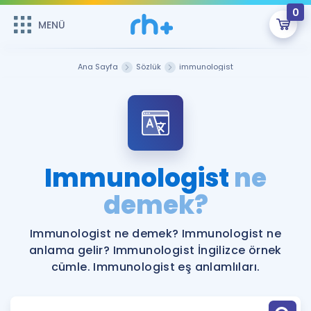
0
MENÜ
MENÜ
Üye Girişi
Ana Sayfa
Sözlük
immunologist
Online Dersler
Sepetin Şu An Boş.
Çalışma Paketleri
Remzi Hoca ile seni sınava hazırlayacak onlarca eğitim seni
bekliyor!
Kitaplar ve Kaynaklar
GİRİŞ YAP
Immunologist
ne
Katılımcı Görüşleri
demek?
Şifremi Hatırlamıyorum
ÜYE DEĞİLİM
Faydalı Araçlar
Immunologist ne demek? Immunologist ne
anlama gelir? Immunologist İngilizce örnek
Ücretsiz Kaynaklar
Blog
İngilizce Gramer
cümle. Immunologist eş anlamlıları.
Hakkımızda
Kariyer
Sözlük
Soru & Cevap
İletişim