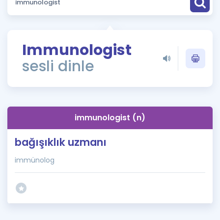
Puan Hesaplama
Rehberlik Aracı
Immunologist
ÖSYM Sınav Takvimi
sesli dinle
Kampanyalar
Blog
immunologist (n)
İngilizce Gramer
bağışıklık uzmanı
immünolog