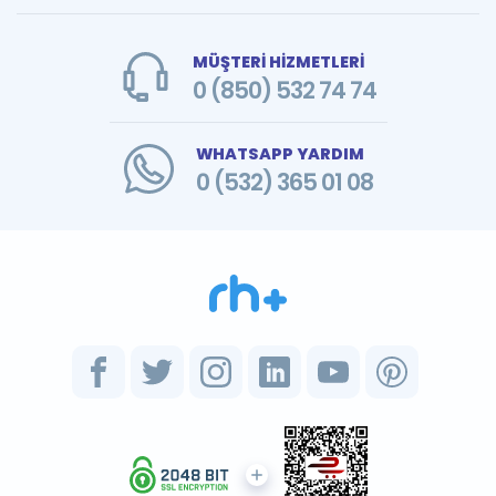
MÜŞTERİ HİZMETLERİ
0 (850) 532 74 74
WHATSAPP YARDIM
0 (532) 365 01 08