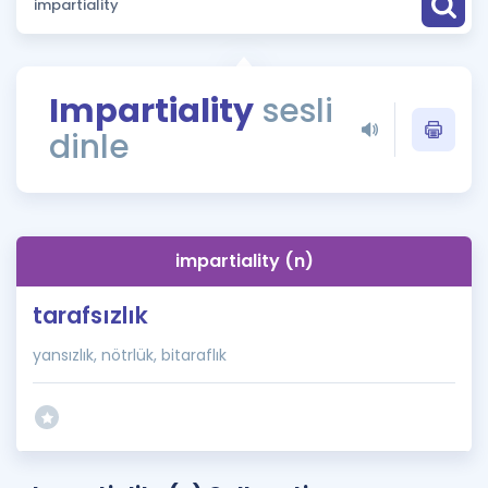
Puan Hesaplama
Rehberlik Aracı
Impartiality
sesli
ÖSYM Sınav Takvimi
dinle
Kampanyalar
Blog
impartiality (n)
İngilizce Gramer
tarafsızlık
yansızlık, nötrlük, bitaraflık